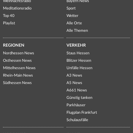
Weihnachtsradio
Bayern News
Meditationsradio
Sport
Top 40
Wetter
Playlist
Alle Orte
Alle Themen
REGIONEN
VERKEHR
Nordhessen News
Staus Hessen
Osthessen News
Blitzer Hessen
Mittelhessen News
Unfälle Hessen
Rhein-Main News
A3 News
Südhessen News
A5 News
A661 News
Günstig tanken
Parkhäuser
Flugplan Frankfurt
Schulausfälle