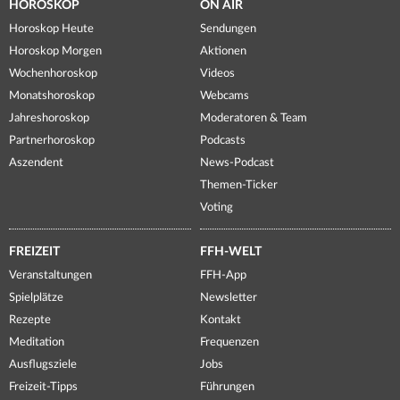
HOROSKOP
ON AIR
Horoskop Heute
Sendungen
Horoskop Morgen
Aktionen
Wochenhoroskop
Videos
Monatshoroskop
Webcams
Jahreshoroskop
Moderatoren & Team
Partnerhoroskop
Podcasts
Aszendent
News-Podcast
Themen-Ticker
Voting
FREIZEIT
FFH-WELT
Veranstaltungen
FFH-App
Spielplätze
Newsletter
Rezepte
Kontakt
Meditation
Frequenzen
Ausflugsziele
Jobs
Freizeit-Tipps
Führungen