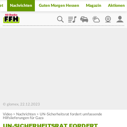
et
Nachrichten
Guten Morgen Hessen
Magazin
Aktionen
Playlist
Staupilot
Wetter
Webcam
Mein
© glomex, 22.12.2023
Video
>
Nachrichten
>
UN-Sicherheitsrat fordert umfassende
Hilfslieferungen für Gaza
UN-SICHERHEITSRAT FORDERT