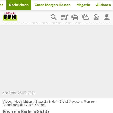
et
Nachrichten
Guten Morgen Hessen
Magazin
Aktionen
Playlist
Staupilot
Wetter
Webcam
Mein
© glomex, 25.12.2023
Video
>
Nachrichten
>
Etwa ein Ende in Sicht? Ägyptens Plan zur
Beendigung des Gaza-Krieges
Etwa ein Ende in Sicht?