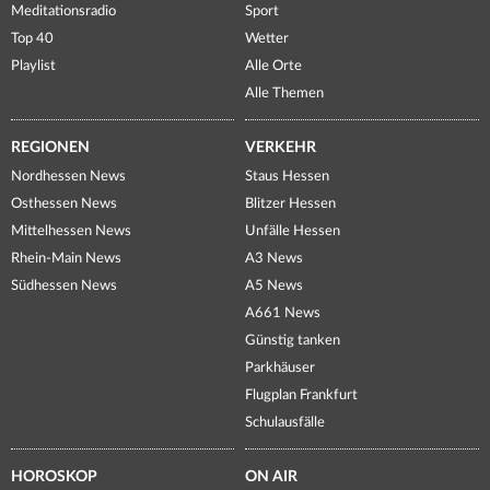
Meditationsradio
Sport
Top 40
Wetter
Playlist
Alle Orte
Alle Themen
REGIONEN
VERKEHR
Nordhessen News
Staus Hessen
Osthessen News
Blitzer Hessen
Mittelhessen News
Unfälle Hessen
Rhein-Main News
A3 News
Südhessen News
A5 News
A661 News
Günstig tanken
Parkhäuser
Flugplan Frankfurt
Schulausfälle
HOROSKOP
ON AIR