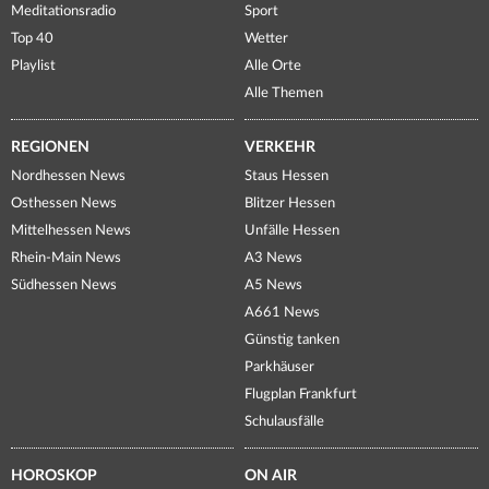
Meditationsradio
Sport
Top 40
Wetter
Playlist
Alle Orte
Alle Themen
REGIONEN
VERKEHR
Nordhessen News
Staus Hessen
Osthessen News
Blitzer Hessen
Mittelhessen News
Unfälle Hessen
Rhein-Main News
A3 News
Südhessen News
A5 News
A661 News
Günstig tanken
Parkhäuser
Flugplan Frankfurt
Schulausfälle
HOROSKOP
ON AIR