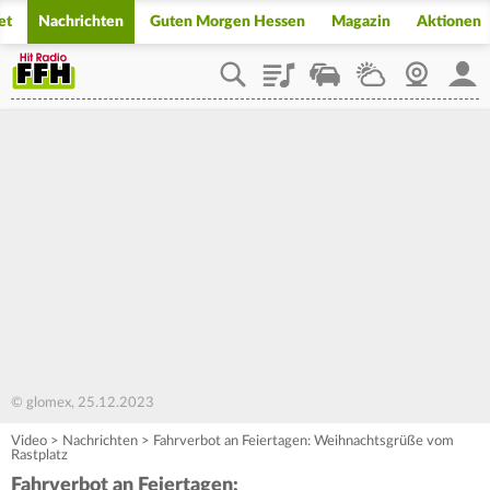
et
Nachrichten
Guten Morgen Hessen
Magazin
Aktionen
Playlist
Staupilot
Wetter
Webcam
Mein
© glomex, 25.12.2023
Video
>
Nachrichten
>
Fahrverbot an Feiertagen: Weihnachtsgrüße vom
Rastplatz
Fahrverbot an Feiertagen: