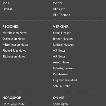
Top 40
Wetter
Playlist
Alle Orte
Alle Themen
REGIONEN
VERKEHR
Nordhessen News
Staus Hessen
Osthessen News
Blitzer Hessen
Mittelhessen News
Unfälle Hessen
Rhein-Main News
A3 News
Südhessen News
A5 News
A661 News
Günstig tanken
Parkhäuser
Flugplan Frankfurt
Schulausfälle
HOROSKOP
ON AIR
Horoskop Heute
Sendungen