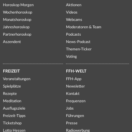
Horoskop Morgen
Aktionen
Wochenhoroskop
Videos
Monatshoroskop
Webcams
Jahreshoroskop
Moderatoren & Team
Partnerhoroskop
Podcasts
Aszendent
News-Podcast
Themen-Ticker
Voting
FREIZEIT
FFH-WELT
Veranstaltungen
FFH-App
Spielplätze
Newsletter
Rezepte
Kontakt
Meditation
Frequenzen
Ausflugsziele
Jobs
Freizeit-Tipps
Führungen
Ticketshop
Presse
Lotto Hessen
Radiowerbung