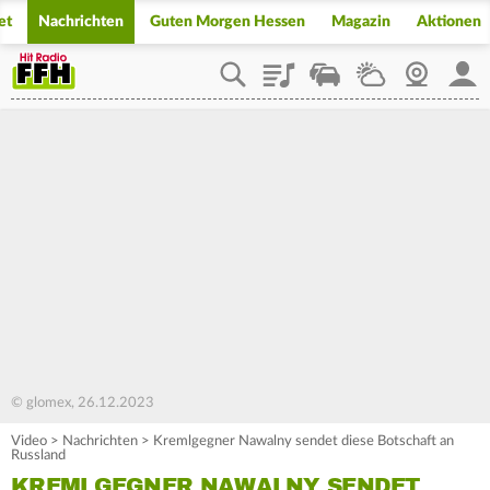
et
Nachrichten
Guten Morgen Hessen
Magazin
Aktionen
Playlist
Staupilot
Wetter
Webcam
Mein
© glomex, 26.12.2023
Video
>
Nachrichten
>
Kremlgegner Nawalny sendet diese Botschaft an
Russland
KREMLGEGNER NAWALNY SENDET