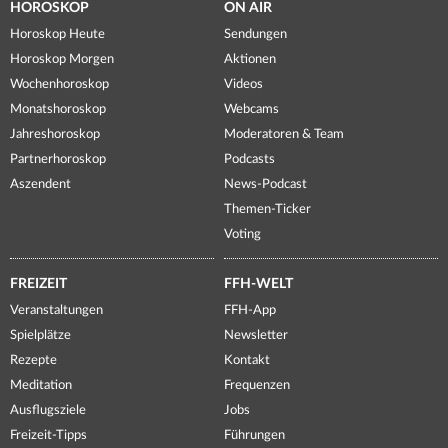
HOROSKOP
ON AIR
Horoskop Heute
Sendungen
Horoskop Morgen
Aktionen
Wochenhoroskop
Videos
Monatshoroskop
Webcams
Jahreshoroskop
Moderatoren & Team
Partnerhoroskop
Podcasts
Aszendent
News-Podcast
Themen-Ticker
Voting
FREIZEIT
FFH-WELT
Veranstaltungen
FFH-App
Spielplätze
Newsletter
Rezepte
Kontakt
Meditation
Frequenzen
Ausflugsziele
Jobs
Freizeit-Tipps
Führungen