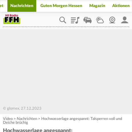
et
Nachrichten
Guten Morgen Hessen
Magazin
Aktionen
Playlist
Staupilot
Wetter
Webcam
Mein
© glomex, 27.12.2023
Video
>
Nachrichten
>
Hochwasserlage angespannt: Talsperren voll und
Deiche brüchig
Hochwasserlage angespannt: