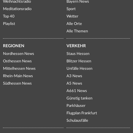
Weihnachtsradio
Bayern News
Meditationsradio
Sport
Top 40
Wetter
Playlist
Alle Orte
Alle Themen
REGIONEN
VERKEHR
Nordhessen News
Staus Hessen
Osthessen News
Blitzer Hessen
Mittelhessen News
Unfälle Hessen
Rhein-Main News
A3 News
Südhessen News
A5 News
A661 News
Günstig tanken
Parkhäuser
Flugplan Frankfurt
Schulausfälle