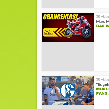
DAS 
"Es geh
MUSL
FANS