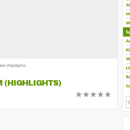
A
Mu
Wi
Sp
A
K
W
am (Highlights)
Li
Re
 (HIGHLIGHTS)
G