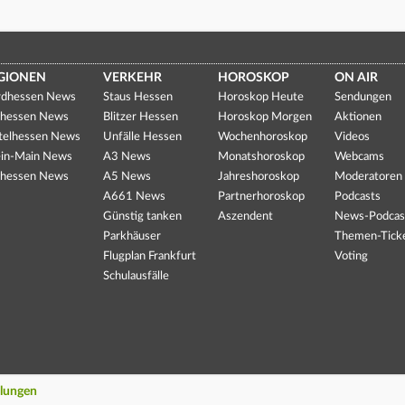
GIONEN
VERKEHR
HOROSKOP
ON AIR
dhessen News
Staus Hessen
Horoskop Heute
Sendungen
hessen News
Blitzer Hessen
Horoskop Morgen
Aktionen
telhessen News
Unfälle Hessen
Wochenhoroskop
Videos
in-Main News
A3 News
Monatshoroskop
Webcams
hessen News
A5 News
Jahreshoroskop
Moderatoren
A661 News
Partnerhoroskop
Podcasts
Günstig tanken
Aszendent
News-Podcas
Parkhäuser
Themen-Tick
Flugplan Frankfurt
Voting
Schulausfälle
llungen