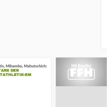
tis, Mihambo, Mahutschich:
TARS DER
HTATHLETIK-EM