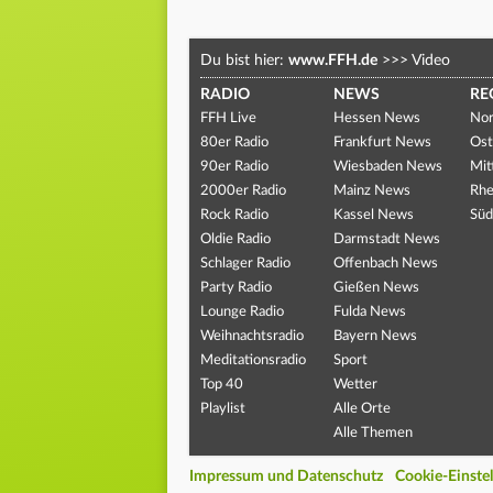
Du bist hier:
www.FFH.de
>>>
Video
RADIO
NEWS
RE
FFH Live
Hessen News
Nor
80er Radio
Frankfurt News
Ost
90er Radio
Wiesbaden News
Mit
2000er Radio
Mainz News
Rhe
Rock Radio
Kassel News
Süd
Oldie Radio
Darmstadt News
Schlager Radio
Offenbach News
Party Radio
Gießen News
Lounge Radio
Fulda News
Weihnachtsradio
Bayern News
Meditationsradio
Sport
Top 40
Wetter
Playlist
Alle Orte
Alle Themen
Impressum und Datenschutz
Cookie-Einste