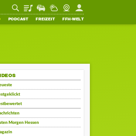
Playlist
Staupilot
Wetter
Webcam
Mein FFH
O
PODCAST
FREIZEIT
FFH-WELT
IDEOS
eueste
stgeklickt
estbewertet
achrichten
uten Morgen Hessen
agazin