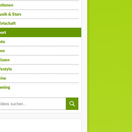
ktionen
sik & Stars
rtschaft
ort
uto
ino
issen
festyle
ise
aming