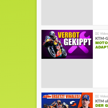
KTM-Ge
MOTO
ADAP
KTM oh
DER 