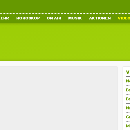
KEHR
HOROSKOP
ON AIR
MUSIK
AKTIONEN
VIDE
V
N
Be
B
N
G
M