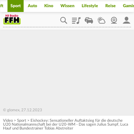
ft
Sport
Auto
Kino
Wissen
Lifestyle
Reise
Gami
Playlist
Staupilot
Wetter
Webcam
Mein
© glomex, 27.12.2023
Video
>
Sport
>
Eishockey: Sensationeller Auftaktsieg für die deutsche
U20 Nationalmannschaft bei der U20-WM - Das sagen Julius Sumpf, Luca
Hauf und Bundestrainer Tobias Abstreiter