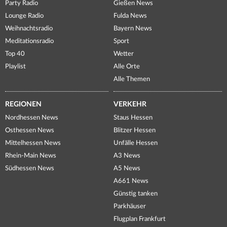
Party Radio
Gießen News
Lounge Radio
Fulda News
Weihnachtsradio
Bayern News
Meditationsradio
Sport
Top 40
Wetter
Playlist
Alle Orte
Alle Themen
REGIONEN
VERKEHR
Nordhessen News
Staus Hessen
Osthessen News
Blitzer Hessen
Mittelhessen News
Unfälle Hessen
Rhein-Main News
A3 News
Südhessen News
A5 News
A661 News
Günstig tanken
Parkhäuser
Flugplan Frankfurt