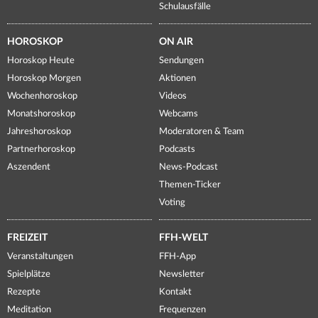
Schulausfälle
HOROSKOP
ON AIR
Horoskop Heute
Sendungen
Horoskop Morgen
Aktionen
Wochenhoroskop
Videos
Monatshoroskop
Webcams
Jahreshoroskop
Moderatoren & Team
Partnerhoroskop
Podcasts
Aszendent
News-Podcast
Themen-Ticker
Voting
FREIZEIT
FFH-WELT
Veranstaltungen
FFH-App
Spielplätze
Newsletter
Rezepte
Kontakt
Meditation
Frequenzen