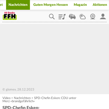
et
Nachrichten
Guten Morgen Hessen
Magazin
Aktionen
Playlist
Staupilot
Wetter
Webcam
Mein
© glomex, 28.12.2023
Video
>
Nachrichten
>
SPD-Chefin Esken: CDU unter
Merz «brandgefährlich»
SPD-Chefin Esken: