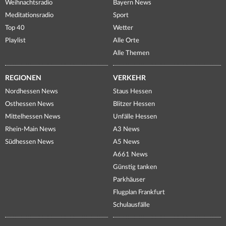
Weihnachtsradio
Bayern News
Meditationsradio
Sport
Top 40
Wetter
Playlist
Alle Orte
Alle Themen
REGIONEN
VERKEHR
Nordhessen News
Staus Hessen
Osthessen News
Blitzer Hessen
Mittelhessen News
Unfälle Hessen
Rhein-Main News
A3 News
Südhessen News
A5 News
A661 News
Günstig tanken
Parkhäuser
Flugplan Frankfurt
Schulausfälle