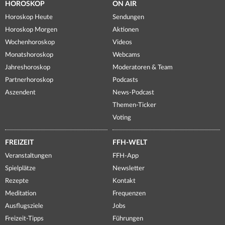
HOROSKOP
ON AIR
Horoskop Heute
Sendungen
Horoskop Morgen
Aktionen
Wochenhoroskop
Videos
Monatshoroskop
Webcams
Jahreshoroskop
Moderatoren & Team
Partnerhoroskop
Podcasts
Aszendent
News-Podcast
Themen-Ticker
Voting
FREIZEIT
FFH-WELT
Veranstaltungen
FFH-App
Spielplätze
Newsletter
Rezepte
Kontakt
Meditation
Frequenzen
Ausflugsziele
Jobs
Freizeit-Tipps
Führungen