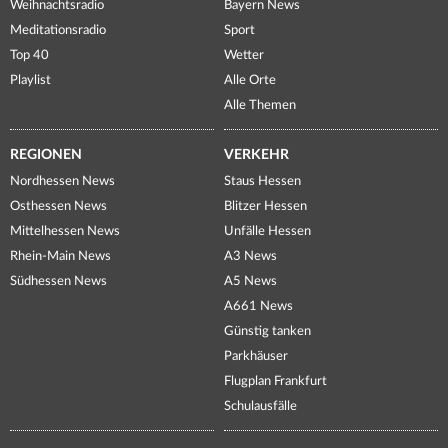
Weihnachtsradio
Bayern News
Meditationsradio
Sport
Top 40
Wetter
Playlist
Alle Orte
Alle Themen
REGIONEN
VERKEHR
Nordhessen News
Staus Hessen
Osthessen News
Blitzer Hessen
Mittelhessen News
Unfälle Hessen
Rhein-Main News
A3 News
Südhessen News
A5 News
A661 News
Günstig tanken
Parkhäuser
Flugplan Frankfurt
Schulausfälle