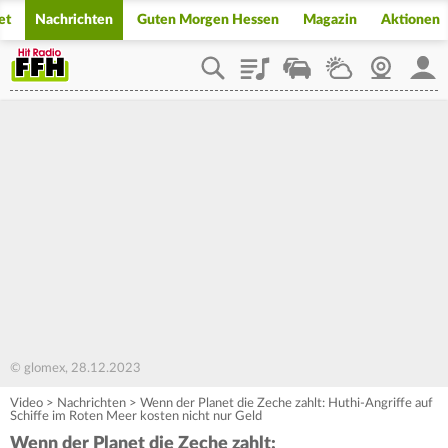
et
Nachrichten
Guten Morgen Hessen
Magazin
Aktionen
Playlist
Staupilot
Wetter
Webcam
Mein
© glomex, 28.12.2023
Video
>
Nachrichten
>
Wenn der Planet die Zeche zahlt: Huthi-Angriffe auf
Schiffe im Roten Meer kosten nicht nur Geld
Wenn der Planet die Zeche zahlt: