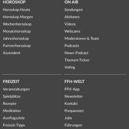
HOROSKOP
ON AIR
Horoskop Heute
Sendungen
Horoskop Morgen
Aktionen
Wochenhoroskop
Videos
Monatshoroskop
Webcams
Jahreshoroskop
Moderatoren & Team
Partnerhoroskop
Podcasts
Aszendent
News-Podcast
Themen-Ticker
Voting
FREIZEIT
FFH-WELT
Veranstaltungen
FFH-App
Spielplätze
Newsletter
Rezepte
Kontakt
Meditation
Frequenzen
Ausflugsziele
Jobs
Freizeit-Tipps
Führungen