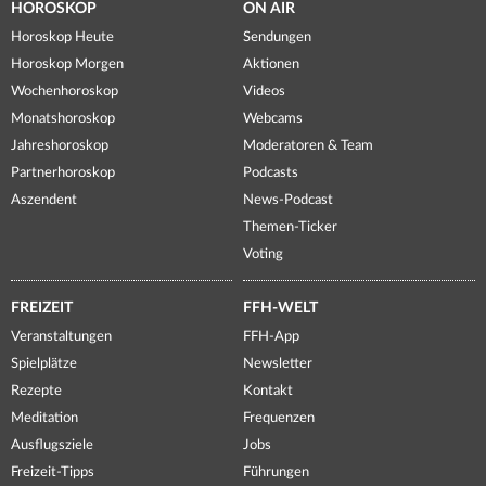
HOROSKOP
ON AIR
Horoskop Heute
Sendungen
Horoskop Morgen
Aktionen
Wochenhoroskop
Videos
Monatshoroskop
Webcams
Jahreshoroskop
Moderatoren & Team
Partnerhoroskop
Podcasts
Aszendent
News-Podcast
Themen-Ticker
Voting
FREIZEIT
FFH-WELT
Veranstaltungen
FFH-App
Spielplätze
Newsletter
Rezepte
Kontakt
Meditation
Frequenzen
Ausflugsziele
Jobs
Freizeit-Tipps
Führungen