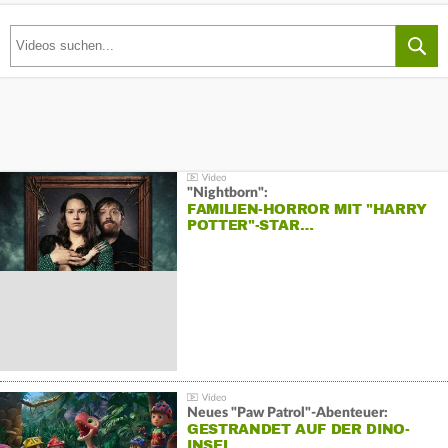
"Nightborn":
FAMILIEN-HORROR MIT "HARRY
POTTER"-STAR…
Neues "Paw Patrol"-Abenteuer:
GESTRANDET AUF DER DINO-
INSEL