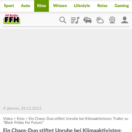
Sport
Auto
Kino
Wissen
Lifestyle
Reise
Gaming
Playlist
Staupilot
Wetter
Webcam
Mein
© glomex, 28.12.2023
Video
>
Kino
>
Ein Chaos-Duo stiftet Unruhe bei Klimaaktivisten: Trailer zu
"Black Friday For Future"
Ein Chaos-Duo stiftet Unruhe bei Klimaaktivisten: