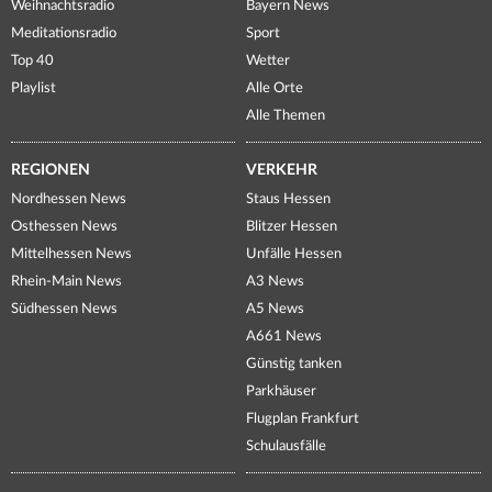
Weihnachtsradio
Bayern News
Meditationsradio
Sport
Top 40
Wetter
Playlist
Alle Orte
Alle Themen
REGIONEN
VERKEHR
Nordhessen News
Staus Hessen
Osthessen News
Blitzer Hessen
Mittelhessen News
Unfälle Hessen
Rhein-Main News
A3 News
Südhessen News
A5 News
A661 News
Günstig tanken
Parkhäuser
Flugplan Frankfurt
Schulausfälle