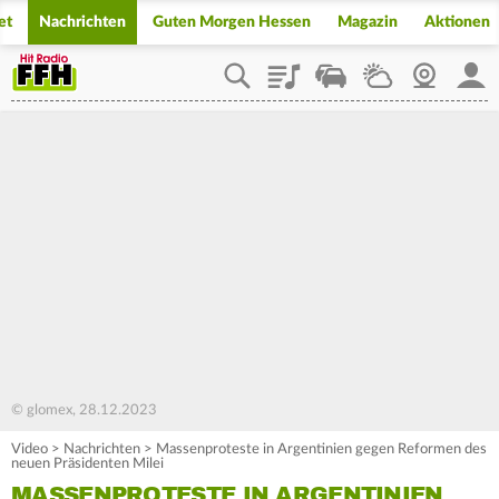
et
Nachrichten
Guten Morgen Hessen
Magazin
Aktionen
Playlist
Staupilot
Wetter
Webcam
Mein
© glomex, 28.12.2023
Video
>
Nachrichten
>
Massenproteste in Argentinien gegen Reformen des
neuen Präsidenten Milei
MASSENPROTESTE IN ARGENTINIEN