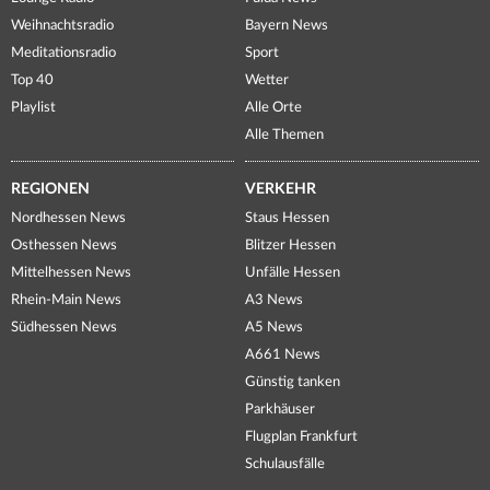
Weihnachtsradio
Bayern News
Meditationsradio
Sport
Top 40
Wetter
Playlist
Alle Orte
Alle Themen
REGIONEN
VERKEHR
Nordhessen News
Staus Hessen
Osthessen News
Blitzer Hessen
Mittelhessen News
Unfälle Hessen
Rhein-Main News
A3 News
Südhessen News
A5 News
A661 News
Günstig tanken
Parkhäuser
Flugplan Frankfurt
Schulausfälle