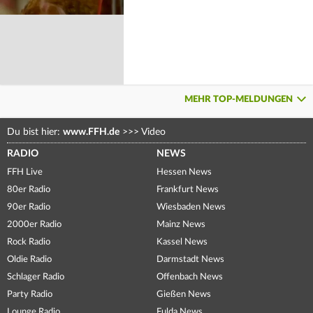
MEHR TOP-MELDUNGEN
Du bist hier:
www.FFH.de
>>>
Video
RADIO
NEWS
FFH Live
Hessen News
80er Radio
Frankfurt News
90er Radio
Wiesbaden News
2000er Radio
Mainz News
Rock Radio
Kassel News
Oldie Radio
Darmstadt News
Schlager Radio
Offenbach News
Party Radio
Gießen News
Lounge Radio
Fulda News