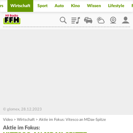
rs
Wirtschaft
Sport
Auto
Kino
Wissen
Lifestyle
Playlist
Staupilot
Wetter
Webcam
Mein
© glomex, 28.12.2023
Video
>
Wirtschaft
>
Aktie im Fokus: Vitesco an MDax-Spitze
Aktie im Fokus: