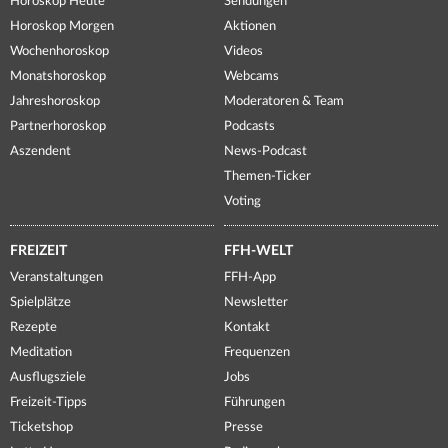
Horoskop Heute
Sendungen
Horoskop Morgen
Aktionen
Wochenhoroskop
Videos
Monatshoroskop
Webcams
Jahreshoroskop
Moderatoren & Team
Partnerhoroskop
Podcasts
Aszendent
News-Podcast
Themen-Ticker
Voting
FREIZEIT
FFH-WELT
Veranstaltungen
FFH-App
Spielplätze
Newsletter
Rezepte
Kontakt
Meditation
Frequenzen
Ausflugsziele
Jobs
Freizeit-Tipps
Führungen
Ticketshop
Presse