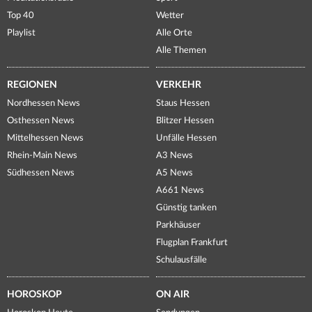
Top 40
Wetter
Playlist
Alle Orte
Alle Themen
REGIONEN
VERKEHR
Nordhessen News
Staus Hessen
Osthessen News
Blitzer Hessen
Mittelhessen News
Unfälle Hessen
Rhein-Main News
A3 News
Südhessen News
A5 News
A661 News
Günstig tanken
Parkhäuser
Flugplan Frankfurt
Schulausfälle
HOROSKOP
ON AIR