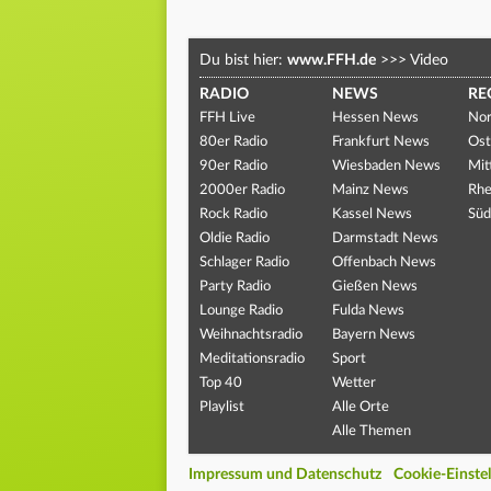
Du bist hier:
www.FFH.de
>>>
Video
RADIO
NEWS
RE
FFH Live
Hessen News
Nor
80er Radio
Frankfurt News
Ost
90er Radio
Wiesbaden News
Mit
2000er Radio
Mainz News
Rhe
Rock Radio
Kassel News
Süd
Oldie Radio
Darmstadt News
Schlager Radio
Offenbach News
Party Radio
Gießen News
Lounge Radio
Fulda News
Weihnachtsradio
Bayern News
Meditationsradio
Sport
Top 40
Wetter
Playlist
Alle Orte
Alle Themen
Impressum und Datenschutz
Cookie-Einste