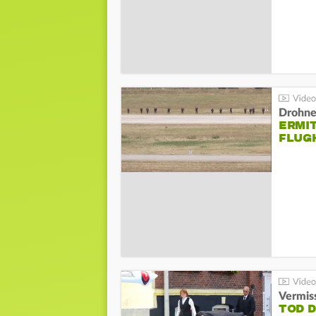
Drohnen
ERMI
FLUG
Vermis
TOD 