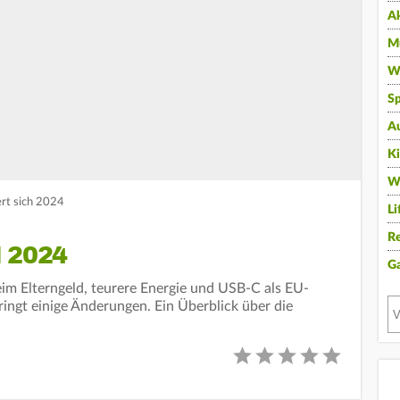
A
Mu
Wi
Sp
A
K
W
rt sich 2024
Li
Re
 2024
G
im Elterngeld, teurere Energie und USB-C als EU-
ingt einige Änderungen. Ein Überblick über die