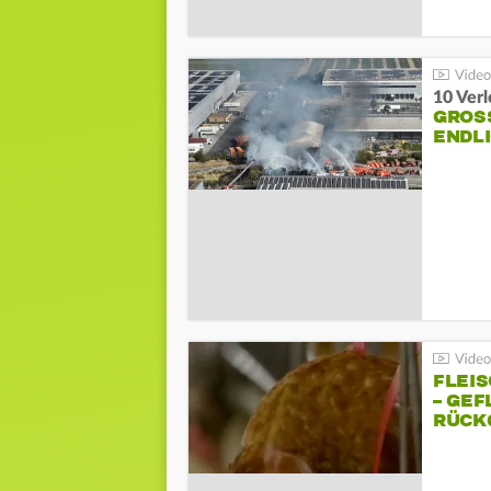
10 Ver
GROSS
NDLI
FLEI
– GEF
ÜCKG