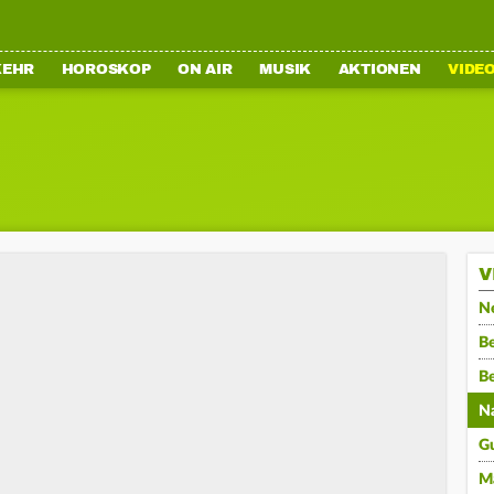
KEHR
HOROSKOP
ON AIR
MUSIK
AKTIONEN
VIDE
V
N
Be
B
N
G
M