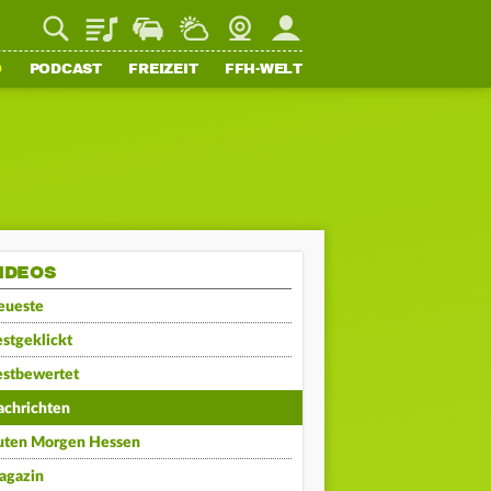
Playlist
Staupilot
Wetter
Webcam
Mein FFH
O
PODCAST
FREIZEIT
FFH-WELT
IDEOS
eueste
stgeklickt
estbewertet
achrichten
uten Morgen Hessen
agazin