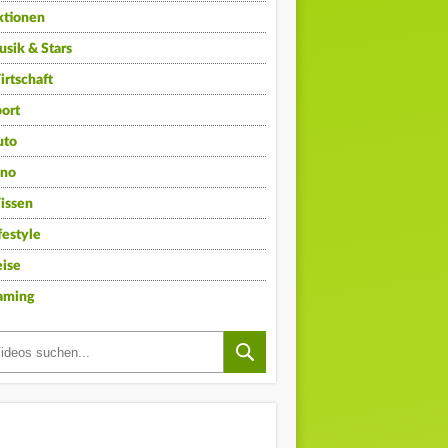
ktionen
sik & Stars
rtschaft
ort
uto
ino
issen
festyle
ise
aming