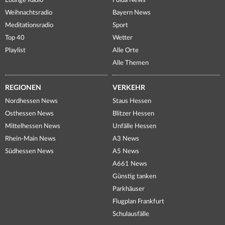
Lounge Radio
Fulda News
Weihnachtsradio
Bayern News
Meditationsradio
Sport
Top 40
Wetter
Playlist
Alle Orte
Alle Themen
REGIONEN
VERKEHR
Nordhessen News
Staus Hessen
Osthessen News
Blitzer Hessen
Mittelhessen News
Unfälle Hessen
Rhein-Main News
A3 News
Südhessen News
A5 News
A661 News
Günstig tanken
Parkhäuser
Flugplan Frankfurt
Schulausfälle