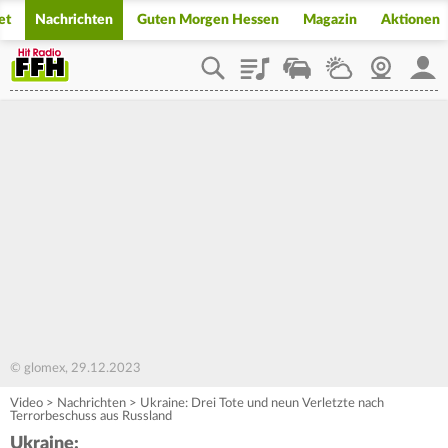
et
Nachrichten
Guten Morgen Hessen
Magazin
Aktionen
Playlist
Staupilot
Wetter
Webcam
Mein
© glomex, 29.12.2023
Video
>
Nachrichten
>
Ukraine: Drei Tote und neun Verletzte nach
Terrorbeschuss aus Russland
Ukraine: