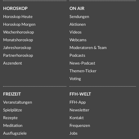
HOROSKOP
ON AIR
Horoskop Heute
Sendungen
Horoskop Morgen
Aktionen
Wochenhoroskop
Videos
Monatshoroskop
Webcams
Jahreshoroskop
Moderatoren & Team
Partnerhoroskop
Podcasts
Aszendent
News-Podcast
Themen-Ticker
Voting
FREIZEIT
FFH-WELT
Veranstaltungen
FFH-App
Spielplätze
Newsletter
Rezepte
Kontakt
Meditation
Frequenzen
Ausflugsziele
Jobs