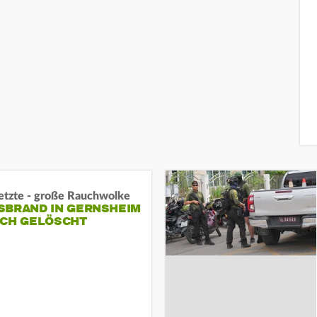
letzte - große Rauchwolke
BRAND IN GERNSHEIM E
CH GELÖSCHT