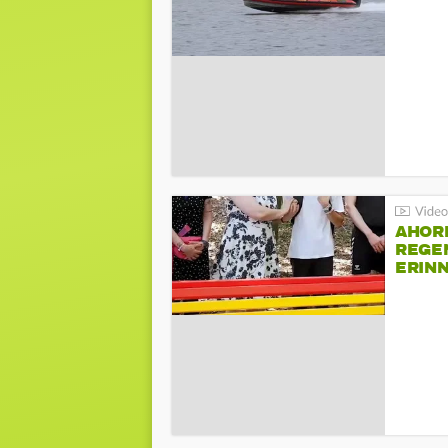
AHOR
REGE
ERIN
BEIM 