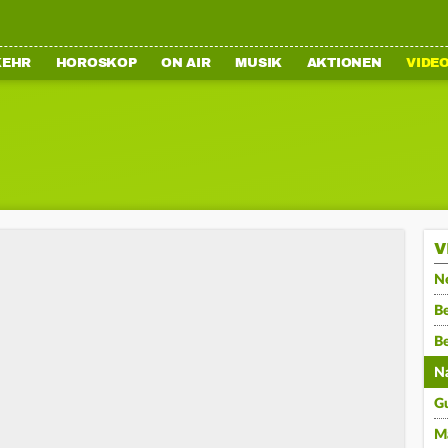
KEHR
HOROSKOP
ON AIR
MUSIK
AKTIONEN
VIDE
V
N
Be
B
N
G
M