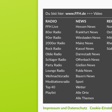
Du bist hier:
www.FFH.de
>>>
Video
RADIO
NEWS
RE
FFH Live
Hessen News
Nor
80er Radio
Frankfurt News
Ost
90er Radio
Wiesbaden News
Mit
2000er Radio
Mainz News
Rhe
Rock Radio
Kassel News
Süd
Oldie Radio
Darmstadt News
Schlager Radio
Offenbach News
Party Radio
Gießen News
Lounge Radio
Fulda News
Weihnachtsradio
Bayern News
Meditationsradio
Sport
Top 40
Wetter
Playlist
Alle Orte
Alle Themen
Impressum und Datenschutz
Cookie-Einste