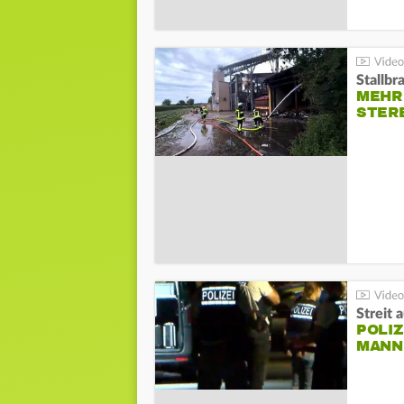
Stallbr
MEHR 
STER
Streit 
POLIZ
ANN I