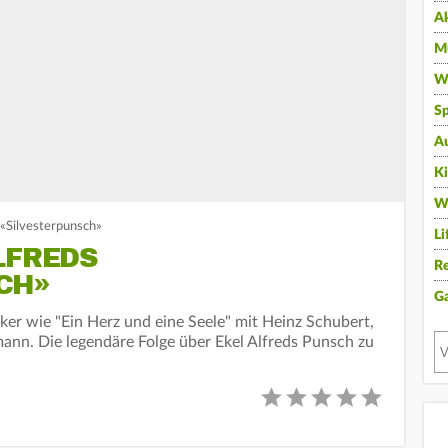
A
Mu
Wi
Sp
A
K
W
 «Silvesterpunsch»
Li
LFREDS
Re
CH»
G
ker wie "Ein Herz und eine Seele" mit Heinz Schubert,
ann. Die legendäre Folge über Ekel Alfreds Punsch zu