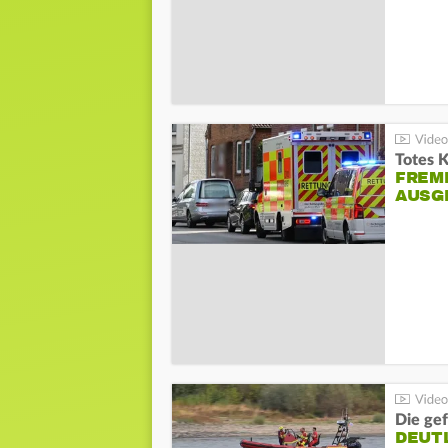
Totes 
FREM
AUSG
Die gef
DEUT