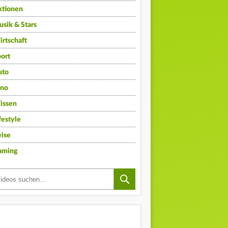
ktionen
sik & Stars
rtschaft
ort
uto
ino
issen
festyle
ise
aming