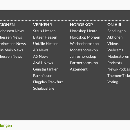
GIONEN
VERKEHR
HOROSKOP
ON AIR
dhessen News
Staus Hessen
Horoskop Heute
Sendungen
hessen News
Blitzer Hessen
Horoskop Morgen
Aktionen
telhessen News
Unfälle Hessen
Wochenhoroskop
Videos
in-Main News
A3 News
Monatshoroskop
Webcams
hessen News
A5 News
Jahreshoroskop
Moderatoren
A661 News
Partnerhoroskop
Podcasts
Günstig tanken
Aszendent
News-Podcas
Parkhäuser
Themen-Tick
Flugplan Frankfurt
Voting
Schulausfälle
llungen