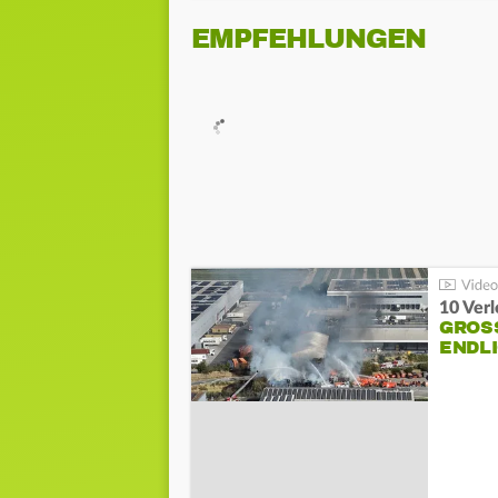
EMPFEHLUNGEN
10 Ver
GROSS
NDLI