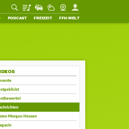
Playlist
Staupilot
Wetter
Webcam
Mein FFH
O
PODCAST
FREIZEIT
FFH-WELT
IDEOS
eueste
stgeklickt
estbewertet
achrichten
uten Morgen Hessen
agazin