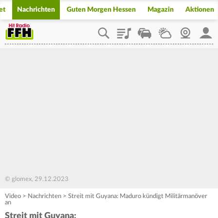
et
Nachrichten
Guten Morgen Hessen
Magazin
Aktionen
Playlist
Staupilot
Wetter
Webcam
Mein
© glomex, 29.12.2023
Video
>
Nachrichten
>
Streit mit Guyana: Maduro kündigt Militärmanöver
an
Streit mit Guyana: