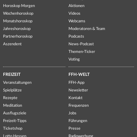
Horoskop Morgen
Aktionen
Wochenhoroskop
Videos
Monatshoroskop
Webcams
Jahreshoroskop
Moderatoren & Team
Partnerhoroskop
Podcasts
Aszendent
News-Podcast
Themen-Ticker
Voting
FREIZEIT
FFH-WELT
Veranstaltungen
FFH-App
Spielplätze
Newsletter
Rezepte
Kontakt
Meditation
Frequenzen
Ausflugsziele
Jobs
Freizeit-Tipps
Führungen
Ticketshop
Presse
Lotto Hessen
Radiowerbung