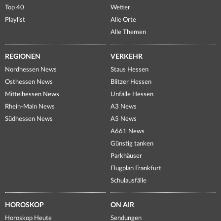
Top 40
Wetter
Playlist
Alle Orte
Alle Themen
REGIONEN
VERKEHR
Nordhessen News
Staus Hessen
Osthessen News
Blitzer Hessen
Mittelhessen News
Unfälle Hessen
Rhein-Main News
A3 News
Südhessen News
A5 News
A661 News
Günstig tanken
Parkhäuser
Flugplan Frankfurt
Schulausfälle
HOROSKOP
ON AIR
Horoskop Heute
Sendungen