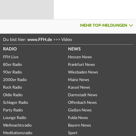
MEHR TOP-MELDUNGEN
Du bist hier:
www.FFH.de
>>>
Video
RADIO
NEWS
FFH Live
Hessen News
80er Radio
Frankfurt News
90er Radio
Wiesbaden News
2000er Radio
Mainz News
Rock Radio
Kassel News
Oldie Radio
Darmstadt News
Schlager Radio
Offenbach News
Party Radio
Gießen News
Lounge Radio
Fulda News
Weihnachtsradio
Bayern News
Meditationsradio
Sport