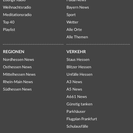
Lounge Radio
Fulda News
Weihnachtsradio
Bayern News
Meditationsradio
Sport
Top 40
Wetter
Playlist
Alle Orte
Alle Themen
REGIONEN
VERKEHR
Nordhessen News
Staus Hessen
Osthessen News
Blitzer Hessen
Mittelhessen News
Unfälle Hessen
Rhein-Main News
A3 News
Südhessen News
A5 News
A661 News
Günstig tanken
Parkhäuser
Flugplan Frankfurt
Schulausfälle