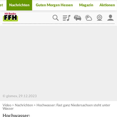
et
Nachrichten
Guten Morgen Hessen
Magazin
Aktionen
Playlist
Staupilot
Wetter
Webcam
Mein
© glomex, 29.12.2023
Video
>
Nachrichten
>
Hochwasser: Fast ganz Niedersachsen steht unter
Wasser
Hochwasser: