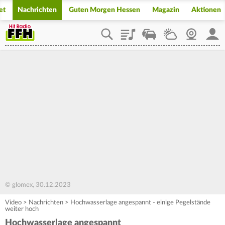
et
Nachrichten
Guten Morgen Hessen
Magazin
Aktionen
Playlist
Staupilot
Wetter
Webcam
Mein
© glomex, 30.12.2023
Video
>
Nachrichten
>
Hochwasserlage angespannt - einige Pegelstände
weiter hoch
Hochwasserlage angespannt