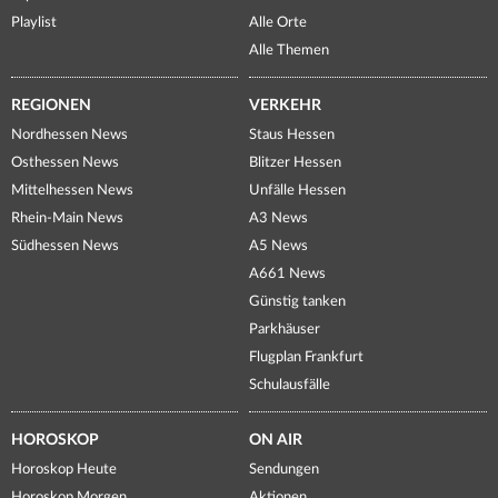
Playlist
Alle Orte
Alle Themen
REGIONEN
VERKEHR
Nordhessen News
Staus Hessen
Osthessen News
Blitzer Hessen
Mittelhessen News
Unfälle Hessen
Rhein-Main News
A3 News
Südhessen News
A5 News
A661 News
Günstig tanken
Parkhäuser
Flugplan Frankfurt
Schulausfälle
HOROSKOP
ON AIR
Horoskop Heute
Sendungen
Horoskop Morgen
Aktionen