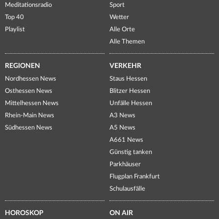
Meditationsradio
Sport
Top 40
Wetter
Playlist
Alle Orte
Alle Themen
REGIONEN
VERKEHR
Nordhessen News
Staus Hessen
Osthessen News
Blitzer Hessen
Mittelhessen News
Unfälle Hessen
Rhein-Main News
A3 News
Südhessen News
A5 News
A661 News
Günstig tanken
Parkhäuser
Flugplan Frankfurt
Schulausfälle
HOROSKOP
ON AIR