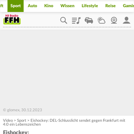
ft
Sport
Auto
Kino
Wissen
Lifestyle
Reise
Gami
Playlist
Staupilot
Wetter
Webcam
Mein
© glomex, 30.12.2023
Video
>
Sport
>
Eishockey: DEL-Schlusslicht sendet gegen Frankfurt mit
4:0 ein Lebenszeichen
Eishockey: