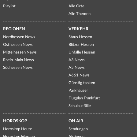
Playlist
Alle Orte
Alle Themen
REGIONEN
VERKEHR
Nordhessen News
Staus Hessen
Osthessen News
Blitzer Hessen
Mittelhessen News
Unfälle Hessen
Rhein-Main News
A3 News
Südhessen News
A5 News
A661 News
Günstig tanken
Parkhäuser
Flugplan Frankfurt
Schulausfälle
HOROSKOP
ON AIR
Horoskop Heute
Sendungen
Horoskop Morgen
Aktionen