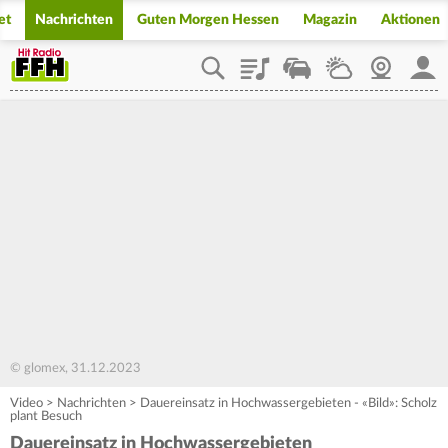
et
Nachrichten
Guten Morgen Hessen
Magazin
Aktionen
Playlist
Staupilot
Wetter
Webcam
Mein
© glomex, 31.12.2023
Video
>
Nachrichten
>
Dauereinsatz in Hochwassergebieten - «Bild»: Scholz
plant Besuch
Dauereinsatz in Hochwassergebieten