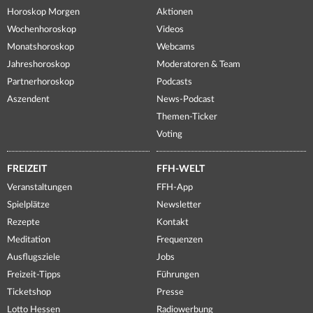
Horoskop Morgen
Aktionen
Wochenhoroskop
Videos
Monatshoroskop
Webcams
Jahreshoroskop
Moderatoren & Team
Partnerhoroskop
Podcasts
Aszendent
News-Podcast
Themen-Ticker
Voting
FREIZEIT
FFH-WELT
Veranstaltungen
FFH-App
Spielplätze
Newsletter
Rezepte
Kontakt
Meditation
Frequenzen
Ausflugsziele
Jobs
Freizeit-Tipps
Führungen
Ticketshop
Presse
Lotto Hessen
Radiowerbung