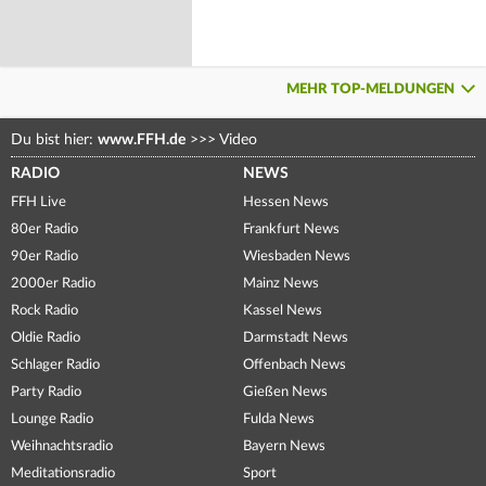
MEHR TOP-MELDUNGEN
Du bist hier:
www.FFH.de
>>>
Video
RADIO
NEWS
FFH Live
Hessen News
80er Radio
Frankfurt News
90er Radio
Wiesbaden News
2000er Radio
Mainz News
Rock Radio
Kassel News
Oldie Radio
Darmstadt News
Schlager Radio
Offenbach News
Party Radio
Gießen News
Lounge Radio
Fulda News
Weihnachtsradio
Bayern News
Meditationsradio
Sport