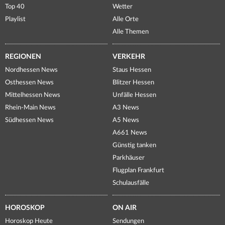
Top 40
Wetter
Playlist
Alle Orte
Alle Themen
REGIONEN
VERKEHR
Nordhessen News
Staus Hessen
Osthessen News
Blitzer Hessen
Mittelhessen News
Unfälle Hessen
Rhein-Main News
A3 News
Südhessen News
A5 News
A661 News
Günstig tanken
Parkhäuser
Flugplan Frankfurt
Schulausfälle
HOROSKOP
ON AIR
Horoskop Heute
Sendungen