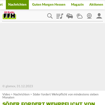
et
Nachrichten
Guten Morgen Hessen
Magazin
Aktionen
Playlist
Staupilot
Wetter
Webcam
Mein
© glomex, 31.12.2023
Video
>
Nachrichten
>
Söder fordert Wehrpflicht von mindestens sieben
Monaten
SÖDER FORDERT WEHRPFLICHT VON