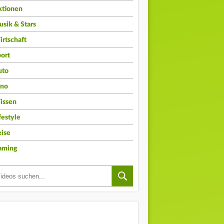
ktionen
sik & Stars
rtschaft
ort
uto
ino
issen
festyle
ise
aming