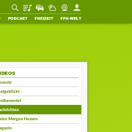
Playlist
Staupilot
Wetter
Webcam
Mein FFH
O
PODCAST
FREIZEIT
FFH-WELT
IDEOS
eueste
stgeklickt
estbewertet
achrichten
uten Morgen Hessen
agazin