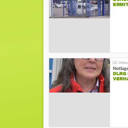
ERMI
Notlag
DLRG 
VERH