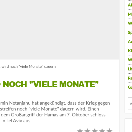
A
Mu
Wi
Sp
A
K
W
 wird noch "viele Monate" dauern
Li
Re
 NOCH "VIELE MONATE"
G
amin Netanjahu hat angekündigt, dass der Krieg gegen
streifen noch "viele Monate" dauern wird. Einen
 dem Großangriff der Hamas am 7. Oktober schloss
in Tel Aviv aus.