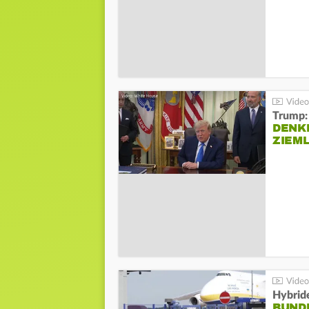
Trump:
DENKE
ZIEML
Hybrid
BUND