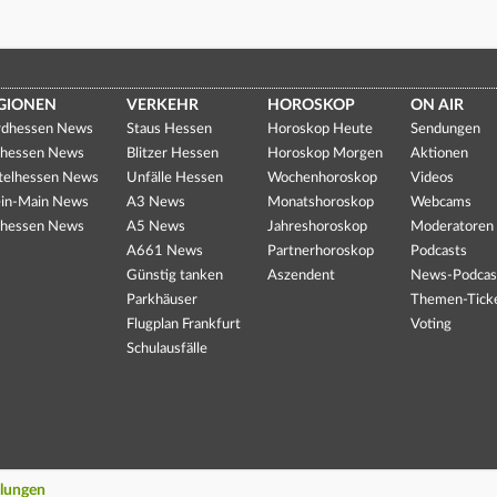
GIONEN
VERKEHR
HOROSKOP
ON AIR
dhessen News
Staus Hessen
Horoskop Heute
Sendungen
hessen News
Blitzer Hessen
Horoskop Morgen
Aktionen
telhessen News
Unfälle Hessen
Wochenhoroskop
Videos
in-Main News
A3 News
Monatshoroskop
Webcams
hessen News
A5 News
Jahreshoroskop
Moderatoren
A661 News
Partnerhoroskop
Podcasts
Günstig tanken
Aszendent
News-Podcas
Parkhäuser
Themen-Tick
Flugplan Frankfurt
Voting
Schulausfälle
llungen