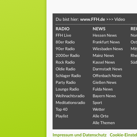
Du bist hier:
www.FFH.de
>>>
Video
RADIO
NEWS
RE
FFH Live
Hessen News
Nor
80er Radio
Frankfurt News
Ost
90er Radio
Wiesbaden News
Mit
2000er Radio
Mainz News
Rhe
Rock Radio
Kassel News
Süd
Oldie Radio
Darmstadt News
Schlager Radio
Offenbach News
Party Radio
Gießen News
Lounge Radio
Fulda News
Weihnachtsradio
Bayern News
Meditationsradio
Sport
Top 40
Wetter
Playlist
Alle Orte
Alle Themen
Impressum und Datenschutz
Cookie-Einste