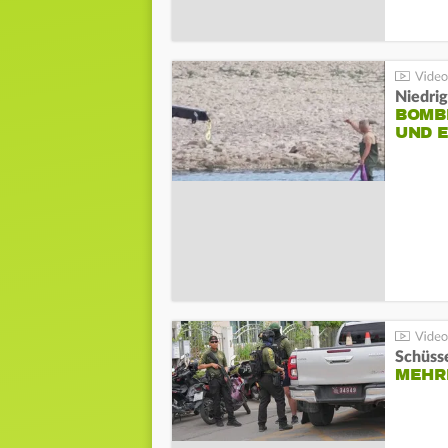
Niedri
BOMB
UND 
Schüsse
MEHRE