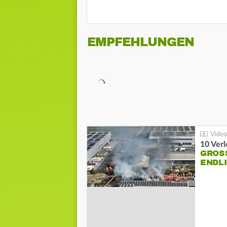
EMPFEHLUNGEN
10 Ver
GROSS
NDLI