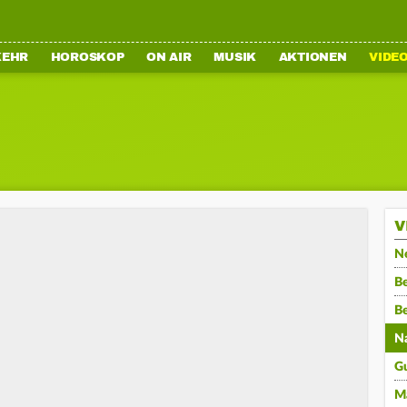
KEHR
HOROSKOP
ON AIR
MUSIK
AKTIONEN
VIDE
V
N
Be
B
N
G
M