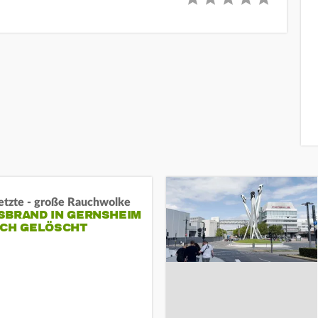
letzte - große Rauchwolke
BRAND IN GERNSHEIM E
CH GELÖSCHT