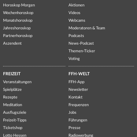
Horoskop Morgen
Aktionen
Wochenhoroskop
Videos
Monatshoroskop
Webcams
Jahreshoroskop
Moderatoren & Team
Partnerhoroskop
Podcasts
Aszendent
News-Podcast
Themen-Ticker
Voting
FREIZEIT
FFH-WELT
Veranstaltungen
FFH-App
Spielplätze
Newsletter
Rezepte
Kontakt
Meditation
Frequenzen
Ausflugsziele
Jobs
Freizeit-Tipps
Führungen
Ticketshop
Presse
Lotto Hessen
Radiowerbung