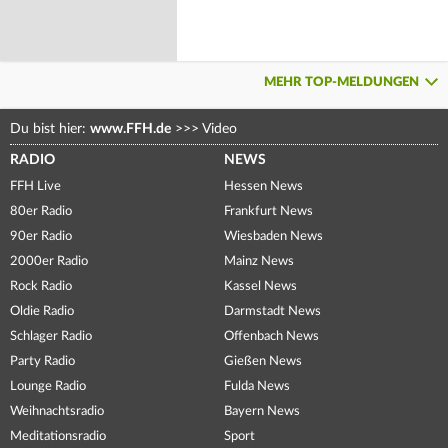
MEHR TOP-MELDUNGEN
Du bist hier:
www.FFH.de
>>>
Video
RADIO
NEWS
FFH Live
Hessen News
80er Radio
Frankfurt News
90er Radio
Wiesbaden News
2000er Radio
Mainz News
Rock Radio
Kassel News
Oldie Radio
Darmstadt News
Schlager Radio
Offenbach News
Party Radio
Gießen News
Lounge Radio
Fulda News
Weihnachtsradio
Bayern News
Meditationsradio
Sport