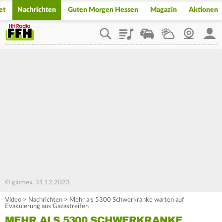
et
Nachrichten
Guten Morgen Hessen
Magazin
Aktionen
Playlist
Staupilot
Wetter
Webcam
Mein
© glomex, 31.12.2023
Video
>
Nachrichten
>
Mehr als 5300 Schwerkranke warten auf
Evakuierung aus Gazastreifen
MEHR ALS 5300 SCHWERKRANKE