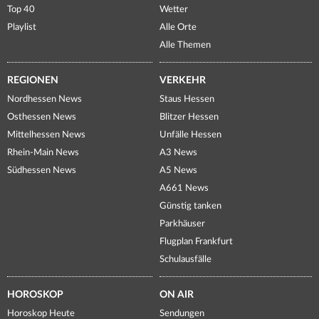
Top 40
Wetter
Playlist
Alle Orte
Alle Themen
REGIONEN
VERKEHR
Nordhessen News
Staus Hessen
Osthessen News
Blitzer Hessen
Mittelhessen News
Unfälle Hessen
Rhein-Main News
A3 News
Südhessen News
A5 News
A661 News
Günstig tanken
Parkhäuser
Flugplan Frankfurt
Schulausfälle
HOROSKOP
ON AIR
Horoskop Heute
Sendungen