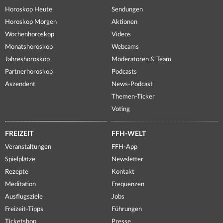
Horoskop Heute
Sendungen
Horoskop Morgen
Aktionen
Wochenhoroskop
Videos
Monatshoroskop
Webcams
Jahreshoroskop
Moderatoren & Team
Partnerhoroskop
Podcasts
Aszendent
News-Podcast
Themen-Ticker
Voting
FREIZEIT
FFH-WELT
Veranstaltungen
FFH-App
Spielplätze
Newsletter
Rezepte
Kontakt
Meditation
Frequenzen
Ausflugsziele
Jobs
Freizeit-Tipps
Führungen
Ticketshop
Presse