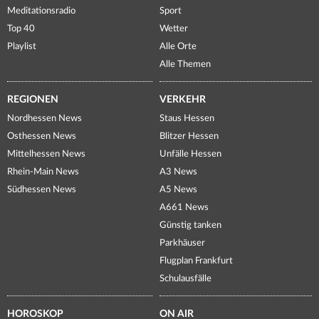
Meditationsradio
Sport
Top 40
Wetter
Playlist
Alle Orte
Alle Themen
REGIONEN
VERKEHR
Nordhessen News
Staus Hessen
Osthessen News
Blitzer Hessen
Mittelhessen News
Unfälle Hessen
Rhein-Main News
A3 News
Südhessen News
A5 News
A661 News
Günstig tanken
Parkhäuser
Flugplan Frankfurt
Schulausfälle
HOROSKOP
ON AIR