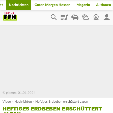
et
Nachrichten
Guten Morgen Hessen
Magazin
Aktionen
Playlist
Staupilot
Wetter
Webcam
Mein
© glomex, 01.01.2024
Video
>
Nachrichten
>
Heftiges Erdbeben erschüttert Japan
HEFTIGES ERDBEBEN ERSCHÜTTERT