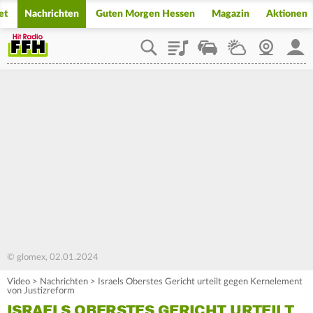
et
Nachrichten
Guten Morgen Hessen
Magazin
Aktionen
Playlist
Staupilot
Wetter
Webcam
Mein
© glomex, 02.01.2024
Video
>
Nachrichten
>
Israels Oberstes Gericht urteilt gegen Kernelement
von Justizreform
ISRAELS OBERSTES GERICHT URTEILT