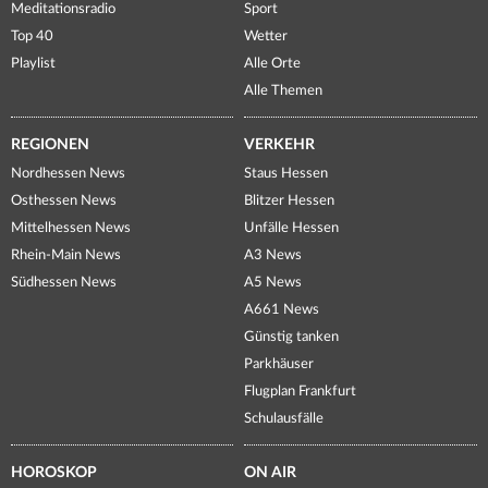
Meditationsradio
Sport
Top 40
Wetter
Playlist
Alle Orte
Alle Themen
REGIONEN
VERKEHR
Nordhessen News
Staus Hessen
Osthessen News
Blitzer Hessen
Mittelhessen News
Unfälle Hessen
Rhein-Main News
A3 News
Südhessen News
A5 News
A661 News
Günstig tanken
Parkhäuser
Flugplan Frankfurt
Schulausfälle
HOROSKOP
ON AIR