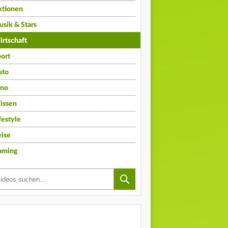
ktionen
sik & Stars
rtschaft
ort
uto
ino
issen
festyle
ise
aming