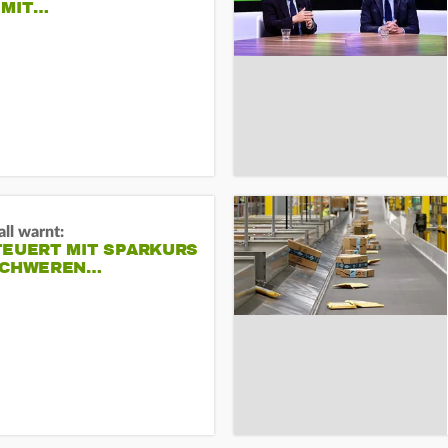
 MIT…
ll warnt:
TEUERT MIT SPARKURS
SCHWEREN…