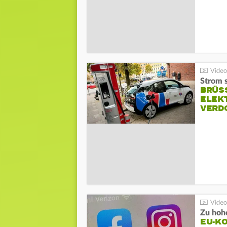
Strom s
BRÜS
ELEK
VERD
Zu hohe
EU-K