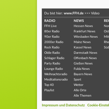
Du bist hier:
www.FFH.de
>>>
Video
RADIO
NEWS
RE
FFH Live
Hessen News
Nor
80er Radio
Frankfurt News
Ost
90er Radio
Wiesbaden News
Mit
2000er Radio
Mainz News
Rhe
Rock Radio
Kassel News
Süd
Oldie Radio
Darmstadt News
Schlager Radio
Offenbach News
Party Radio
Gießen News
Lounge Radio
Fulda News
Weihnachtsradio
Bayern News
Meditationsradio
Sport
Top 40
Wetter
Playlist
Alle Orte
Alle Themen
Impressum und Datenschutz
Cookie-Einste