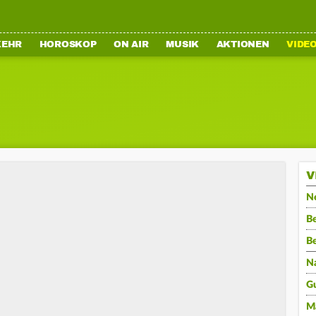
KEHR
HOROSKOP
ON AIR
MUSIK
AKTIONEN
VIDE
V
N
Be
B
N
G
M