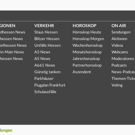
GIONEN
VERKEHR
HOROSKOP
ON AIR
dhessen News
Staus Hessen
Horoskop Heute
Sendungen
hessen News
Blitzer Hessen
Horoskop Morgen
Aktionen
telhessen News
Unfälle Hessen
Wochenhoroskop
Videos
in-Main News
A3 News
Monatshoroskop
Webcams
hessen News
A5 News
Jahreshoroskop
Moderatoren
A661 News
Partnerhoroskop
Podcasts
Günstig tanken
Aszendent
News-Podcas
Parkhäuser
Themen-Tick
Flugplan Frankfurt
Voting
Schulausfälle
llungen