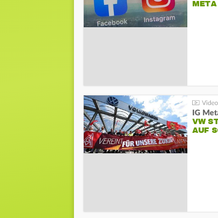
META
IG Meta
VW S
AUF 