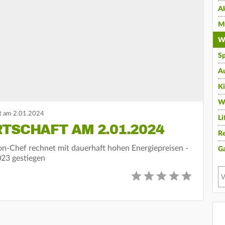
A
Mu
Wi
Sp
A
K
W
t am 2.01.2024
Li
TSCHAFT AM 2.01.2024
Re
Eon-Chef rechnet mit dauerhaft hohen Energiepreisen -
G
23 gestiegen