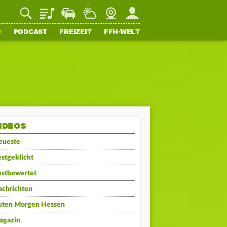
Playlist
Staupilot
Wetter
Webcam
Mein FFH
O
PODCAST
FREIZEIT
FFH-WELT
IDEOS
eueste
stgeklickt
estbewertet
achrichten
uten Morgen Hessen
agazin