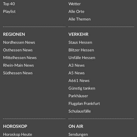
Top 40
Wetter
Playlist
Alle Orte
Alle Themen
REGIONEN
VERKEHR
Nordhessen News
Staus Hessen
Osthessen News
Blitzer Hessen
Mittelhessen News
Unfälle Hessen
Rhein-Main News
A3 News
Südhessen News
A5 News
A661 News
Günstig tanken
Parkhäuser
Flugplan Frankfurt
Schulausfälle
HOROSKOP
ON AIR
Horoskop Heute
Sendungen