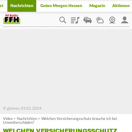
et
Nachrichten
Guten Morgen Hessen
Magazin
Aktionen
Playlist
Staupilot
Wetter
Webcam
Mein
© glomex, 03.01.2024
Video
>
Nachrichten
>
Welchen Versicherungsschutz brauche ich bei
Unwetterschäden?
WELCHEN VERSICHERUNGSSCHUTZ