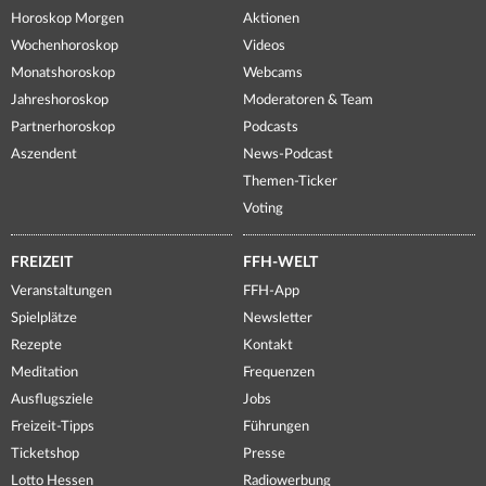
Horoskop Morgen
Aktionen
Wochenhoroskop
Videos
Monatshoroskop
Webcams
Jahreshoroskop
Moderatoren & Team
Partnerhoroskop
Podcasts
Aszendent
News-Podcast
Themen-Ticker
Voting
FREIZEIT
FFH-WELT
Veranstaltungen
FFH-App
Spielplätze
Newsletter
Rezepte
Kontakt
Meditation
Frequenzen
Ausflugsziele
Jobs
Freizeit-Tipps
Führungen
Ticketshop
Presse
Lotto Hessen
Radiowerbung