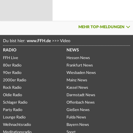
MEHR TOP-MELDUNGEN
Du bist hier:
www.FFH.de
>>>
Video
RADIO
NEWS
FFH Live
Hessen News
80er Radio
Frankfurt News
90er Radio
Wiesbaden News
2000er Radio
Mainz News
Rock Radio
Kassel News
Oldie Radio
Darmstadt News
Schlager Radio
Offenbach News
Party Radio
Gießen News
Lounge Radio
Fulda News
Weihnachtsradio
Bayern News
Meditationsradio
Sport