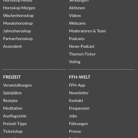
Horoskop Heute
Sendungen
Horoskop Morgen
Aktionen
Wochenhoroskop
Videos
Monatshoroskop
Webcams
Jahreshoroskop
Moderatoren & Team
Partnerhoroskop
Podcasts
Aszendent
News-Podcast
Themen-Ticker
Voting
FREIZEIT
FFH-WELT
Veranstaltungen
FFH-App
Spielplätze
Newsletter
Rezepte
Kontakt
Meditation
Frequenzen
Ausflugsziele
Jobs
Freizeit-Tipps
Führungen
Ticketshop
Presse