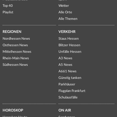
Top 40
Wetter
Playlist
Alle Orte
Alle Themen
REGIONEN
VERKEHR
Nordhessen News
Staus Hessen
Osthessen News
Blitzer Hessen
Mittelhessen News
Unfälle Hessen
Rhein-Main News
A3 News
Südhessen News
A5 News
A661 News
Günstig tanken
Parkhäuser
Flugplan Frankfurt
Schulausfälle
HOROSKOP
ON AIR