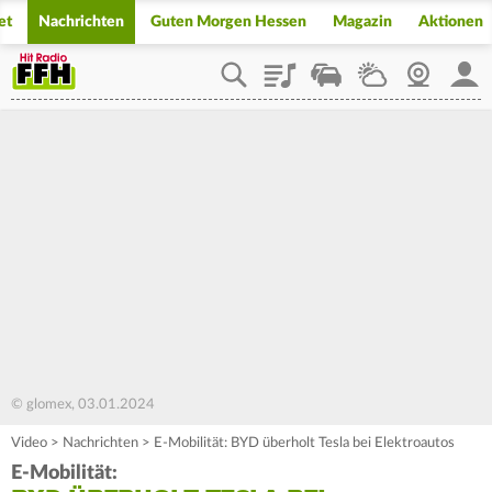
et
Nachrichten
Guten Morgen Hessen
Magazin
Aktionen
Playlist
Staupilot
Wetter
Webcam
Mein
© glomex, 03.01.2024
Video
>
Nachrichten
>
E-Mobilität: BYD überholt Tesla bei Elektroautos
E-Mobilität: