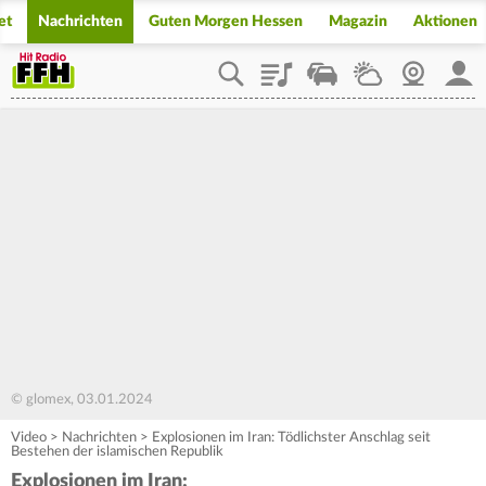
et
Nachrichten
Guten Morgen Hessen
Magazin
Aktionen
Playlist
Staupilot
Wetter
Webcam
Mein
© glomex, 03.01.2024
Video
>
Nachrichten
>
Explosionen im Iran: Tödlichster Anschlag seit
Bestehen der islamischen Republik
Explosionen im Iran: