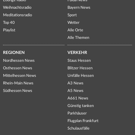
Lounge Radio
Fulda News
Weihnachtsradio
Bayern News
Meditationsradio
Sport
Top 40
Wetter
Playlist
Alle Orte
Alle Themen
REGIONEN
VERKEHR
Nordhessen News
Staus Hessen
Osthessen News
Blitzer Hessen
Mittelhessen News
Unfälle Hessen
Rhein-Main News
A3 News
Südhessen News
A5 News
A661 News
Günstig tanken
Parkhäuser
Flugplan Frankfurt
Schulausfälle