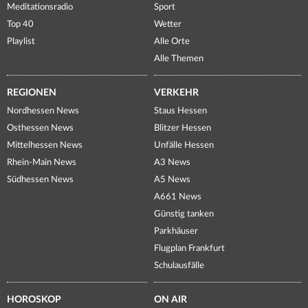
Meditationsradio
Sport
Top 40
Wetter
Playlist
Alle Orte
Alle Themen
REGIONEN
VERKEHR
Nordhessen News
Staus Hessen
Osthessen News
Blitzer Hessen
Mittelhessen News
Unfälle Hessen
Rhein-Main News
A3 News
Südhessen News
A5 News
A661 News
Günstig tanken
Parkhäuser
Flugplan Frankfurt
Schulausfälle
HOROSKOP
ON AIR