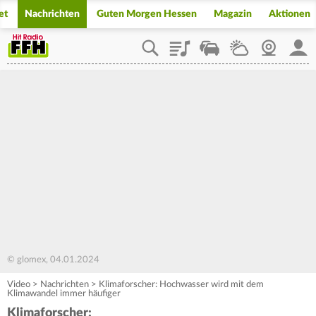
et
Nachrichten
Guten Morgen Hessen
Magazin
Aktionen
Playlist
Staupilot
Wetter
Webcam
Mein
© glomex, 04.01.2024
Video
>
Nachrichten
>
Klimaforscher: Hochwasser wird mit dem
Klimawandel immer häufiger
Klimaforscher: