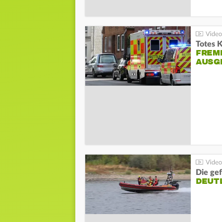
Totes 
FREM
AUSG
Die gef
DEUT