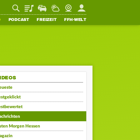
Playlist
Staupilot
Wetter
Webcam
Mein FFH
O
PODCAST
FREIZEIT
FFH-WELT
IDEOS
eueste
stgeklickt
estbewertet
achrichten
uten Morgen Hessen
agazin