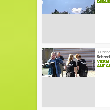
DIES
Schreck
VERM
AUFG