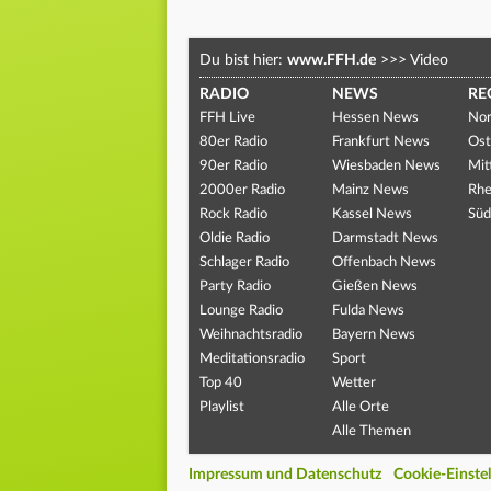
Du bist hier:
www.FFH.de
>>>
Video
RADIO
NEWS
RE
FFH Live
Hessen News
Nor
80er Radio
Frankfurt News
Ost
90er Radio
Wiesbaden News
Mit
2000er Radio
Mainz News
Rhe
Rock Radio
Kassel News
Süd
Oldie Radio
Darmstadt News
Schlager Radio
Offenbach News
Party Radio
Gießen News
Lounge Radio
Fulda News
Weihnachtsradio
Bayern News
Meditationsradio
Sport
Top 40
Wetter
Playlist
Alle Orte
Alle Themen
Impressum und Datenschutz
Cookie-Einste