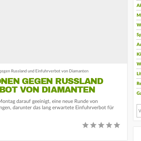
A
Mu
Wi
Sp
A
K
W
egen Russland und Einfuhrverbot von Diamanten
Li
ONEN GEGEN RUSSLAND
Re
BOT VON DIAMANTEN
G
Montag darauf geeinigt, eine neue Runde von
gen, darunter das lang erwartete Einfuhrverbot für