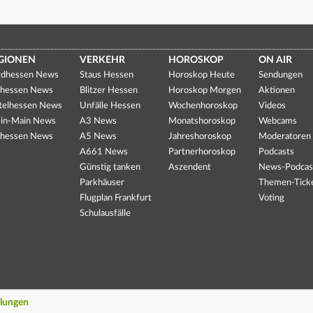
GIONEN
VERKEHR
HOROSKOP
ON AIR
dhessen News
Staus Hessen
Horoskop Heute
Sendungen
hessen News
Blitzer Hessen
Horoskop Morgen
Aktionen
telhessen News
Unfälle Hessen
Wochenhoroskop
Videos
in-Main News
A3 News
Monatshoroskop
Webcams
hessen News
A5 News
Jahreshoroskop
Moderatoren
A661 News
Partnerhoroskop
Podcasts
Günstig tanken
Aszendent
News-Podcas
Parkhäuser
Themen-Tick
Flugplan Frankfurt
Voting
Schulausfälle
llungen