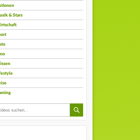
ktionen
sik & Stars
rtschaft
ort
uto
ino
issen
festyle
ise
aming