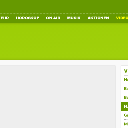
KEHR
HOROSKOP
ON AIR
MUSIK
AKTIONEN
VIDE
V
N
Be
B
N
G
M