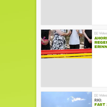
AHOR
REGE
ERIN
BEIM 
RKI:
FAST 