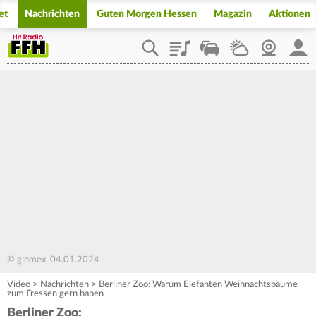
et
Nachrichten
Guten Morgen Hessen
Magazin
Aktionen
Playlist
Staupilot
Wetter
Webcam
Mein
© glomex, 04.01.2024
Video
>
Nachrichten
>
Berliner Zoo: Warum Elefanten Weihnachtsbäume
zum Fressen gern haben
Berliner Zoo: