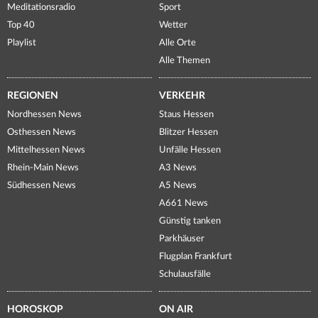
Meditationsradio
Sport
Top 40
Wetter
Playlist
Alle Orte
Alle Themen
REGIONEN
VERKEHR
Nordhessen News
Staus Hessen
Osthessen News
Blitzer Hessen
Mittelhessen News
Unfälle Hessen
Rhein-Main News
A3 News
Südhessen News
A5 News
A661 News
Günstig tanken
Parkhäuser
Flugplan Frankfurt
Schulausfälle
HOROSKOP
ON AIR