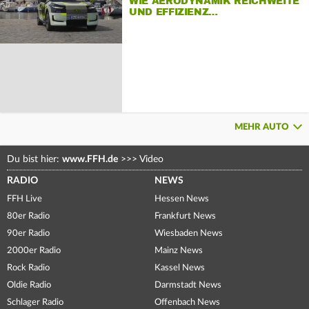
WIE AERODYNAMIK REICHWEITE
UND EFFIZIENZ…
MEHR AUTO
Du bist hier:
www.FFH.de
>>>
Video
RADIO
NEWS
FFH Live
Hessen News
80er Radio
Frankfurt News
90er Radio
Wiesbaden News
2000er Radio
Mainz News
Rock Radio
Kassel News
Oldie Radio
Darmstadt News
Schlager Radio
Offenbach News