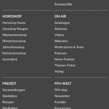
Schulausfälle
HOROSKOP
ON AIR
Horoskop Heute
Sendungen
Horoskop Morgen
Aktionen
Wochenhoroskop
Videos
Monatshoroskop
Webcams
Jahreshoroskop
Moderatoren & Team
Partnerhoroskop
Podcasts
Aszendent
News-Podcast
Themen-Ticker
Voting
FREIZEIT
FFH-WELT
Veranstaltungen
FFH-App
Spielplätze
Newsletter
Rezepte
Kontakt
Meditation
Frequenzen