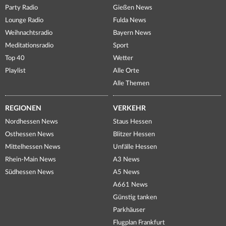
Party Radio
Gießen News
Lounge Radio
Fulda News
Weihnachtsradio
Bayern News
Meditationsradio
Sport
Top 40
Wetter
Playlist
Alle Orte
Alle Themen
REGIONEN
VERKEHR
Nordhessen News
Staus Hessen
Osthessen News
Blitzer Hessen
Mittelhessen News
Unfälle Hessen
Rhein-Main News
A3 News
Südhessen News
A5 News
A661 News
Günstig tanken
Parkhäuser
Flugplan Frankfurt