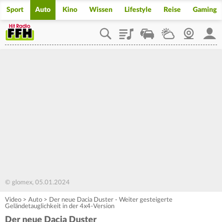
Sport
Auto
Kino
Wissen
Lifestyle
Reise
Gaming
Playlist
Staupilot
Wetter
Webcam
Mein
© glomex, 05.01.2024
Video
>
Auto
>
Der neue Dacia Duster - Weiter gesteigerte
Geländetauglichkeit in der 4x4-Version
Der neue Dacia Duster