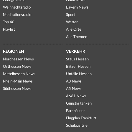
Lounge Radio
Fulda News
Weihnachtsradio
Bayern News
Meditationsradio
Sport
Top 40
Wetter
Playlist
Alle Orte
Alle Themen
REGIONEN
VERKEHR
Nordhessen News
Staus Hessen
Osthessen News
Blitzer Hessen
Mittelhessen News
Unfälle Hessen
Rhein-Main News
A3 News
Südhessen News
A5 News
A661 News
Günstig tanken
Parkhäuser
Flugplan Frankfurt
Schulausfälle