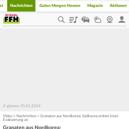
et
Nachrichten
Guten Morgen Hessen
Magazin
Aktionen
Playlist
Staupilot
Wetter
Webcam
Mein
© glomex, 05.01.2024
Video
>
Nachrichten
>
Granaten aus Nordkorea: Südkorea ordnet Insel-
Evakuierung an
Granaten aus Nordkorea: