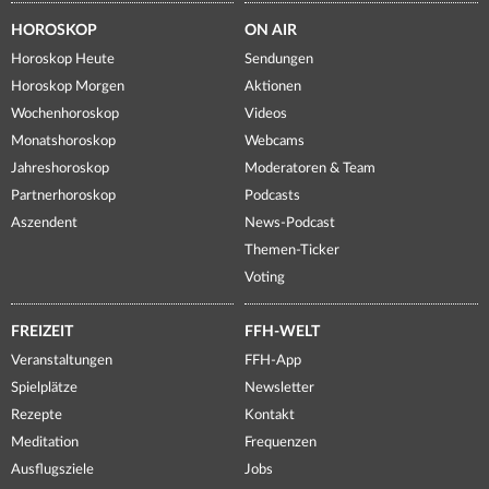
HOROSKOP
ON AIR
Horoskop Heute
Sendungen
Horoskop Morgen
Aktionen
Wochenhoroskop
Videos
Monatshoroskop
Webcams
Jahreshoroskop
Moderatoren & Team
Partnerhoroskop
Podcasts
Aszendent
News-Podcast
Themen-Ticker
Voting
FREIZEIT
FFH-WELT
Veranstaltungen
FFH-App
Spielplätze
Newsletter
Rezepte
Kontakt
Meditation
Frequenzen
Ausflugsziele
Jobs