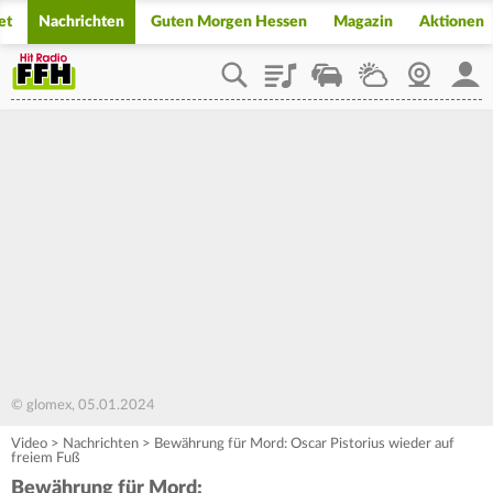
et
Nachrichten
Guten Morgen Hessen
Magazin
Aktionen
Playlist
Staupilot
Wetter
Webcam
Mein
© glomex, 05.01.2024
Video
>
Nachrichten
>
Bewährung für Mord: Oscar Pistorius wieder auf
freiem Fuß
Bewährung für Mord: