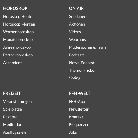
HOROSKOP
ON AIR
Horoskop Heute
Sendungen
Horoskop Morgen
Aktionen
Wochenhoroskop
Videos
Monatshoroskop
Webcams
Jahreshoroskop
Moderatoren & Team
Partnerhoroskop
Podcasts
Aszendent
News-Podcast
Themen-Ticker
Voting
FREIZEIT
FFH-WELT
Veranstaltungen
FFH-App
Spielplätze
Newsletter
Rezepte
Kontakt
Meditation
Frequenzen
Ausflugsziele
Jobs