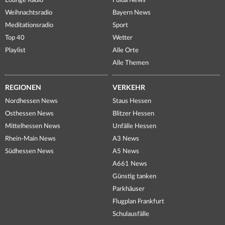
Lounge Radio
Fulda News
Weihnachtsradio
Bayern News
Meditationsradio
Sport
Top 40
Wetter
Playlist
Alle Orte
Alle Themen
REGIONEN
VERKEHR
Nordhessen News
Staus Hessen
Osthessen News
Blitzer Hessen
Mittelhessen News
Unfälle Hessen
Rhein-Main News
A3 News
Südhessen News
A5 News
A661 News
Günstig tanken
Parkhäuser
Flugplan Frankfurt
Schulausfälle