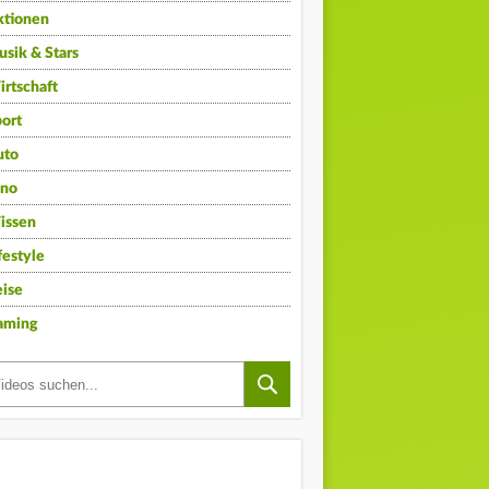
ktionen
sik & Stars
rtschaft
ort
uto
ino
issen
festyle
ise
aming