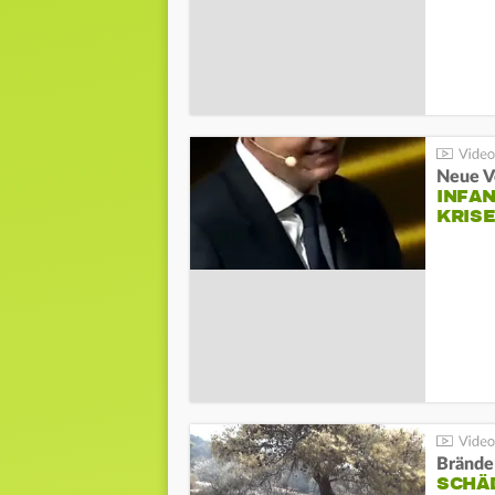
Neue V
INFA
KRIS
Brände
SCHÄ