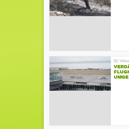
VERD
FLUGH
UMGE