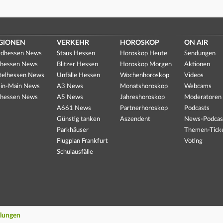
GIONEN
VERKEHR
HOROSKOP
ON AIR
dhessen News
Staus Hessen
Horoskop Heute
Sendungen
hessen News
Blitzer Hessen
Horoskop Morgen
Aktionen
telhessen News
Unfälle Hessen
Wochenhoroskop
Videos
in-Main News
A3 News
Monatshoroskop
Webcams
hessen News
A5 News
Jahreshoroskop
Moderatoren
A661 News
Partnerhoroskop
Podcasts
Günstig tanken
Aszendent
News-Podcas
Parkhäuser
Themen-Tick
Flugplan Frankfurt
Voting
Schulausfälle
llungen