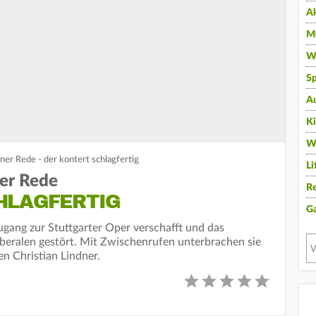
A
Mu
Wi
Sp
A
K
W
ner Rede - der kontert schlagfertig
Li
ner Rede
Re
HLAGFERTIG
G
gang zur Stuttgarter Oper verschafft und das
Liberalen gestört. Mit Zwischenrufen unterbrachen sie
n Christian Lindner.