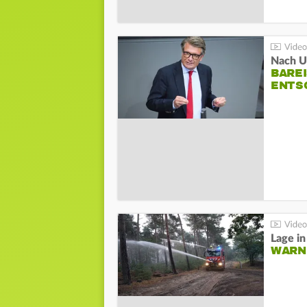
Nach Un
BAREI
NTSC
WARN