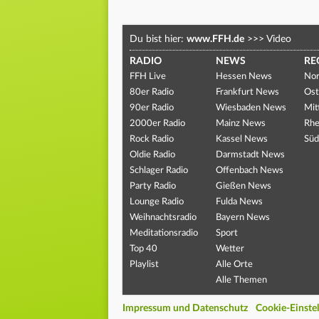
Du bist hier:
www.FFH.de
>>>
Video
RADIO
NEWS
RE
FFH Live
Hessen News
Nor
80er Radio
Frankfurt News
Ost
90er Radio
Wiesbaden News
Mit
2000er Radio
Mainz News
Rhe
Rock Radio
Kassel News
Süd
Oldie Radio
Darmstadt News
Schlager Radio
Offenbach News
Party Radio
Gießen News
Lounge Radio
Fulda News
Weihnachtsradio
Bayern News
Meditationsradio
Sport
Top 40
Wetter
Playlist
Alle Orte
Alle Themen
Impressum und Datenschutz
Cookie-Einste