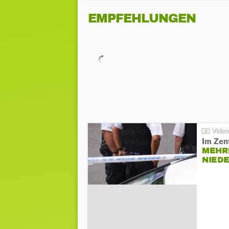
EMPFEHLUNGEN
Im Zen
MEHR
NIED