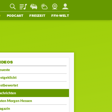
Playlist
Staupilot
Wetter
Webcam
Mein FFH
O
PODCAST
FREIZEIT
FFH-WELT
IDEOS
eueste
stgeklickt
estbewertet
achrichten
uten Morgen Hessen
agazin