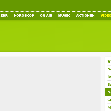
KEHR
HOROSKOP
ON AIR
MUSIK
AKTIONEN
VIDE
V
N
Be
B
N
G
M