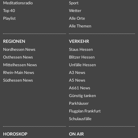
Meditationsradio
Sport
Top 40
Wetter
Playlist
Alle Orte
Alle Themen
REGIONEN
VERKEHR
Nordhessen News
Staus Hessen
Osthessen News
Blitzer Hessen
Mittelhessen News
Unfälle Hessen
Rhein-Main News
A3 News
Südhessen News
A5 News
A661 News
Günstig tanken
Parkhäuser
Flugplan Frankfurt
Schulausfälle
HOROSKOP
ON AIR