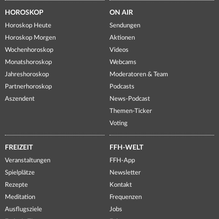
HOROSKOP
ON AIR
Horoskop Heute
Sendungen
Horoskop Morgen
Aktionen
Wochenhoroskop
Videos
Monatshoroskop
Webcams
Jahreshoroskop
Moderatoren & Team
Partnerhoroskop
Podcasts
Aszendent
News-Podcast
Themen-Ticker
Voting
FREIZEIT
FFH-WELT
Veranstaltungen
FFH-App
Spielplätze
Newsletter
Rezepte
Kontakt
Meditation
Frequenzen
Ausflugsziele
Jobs