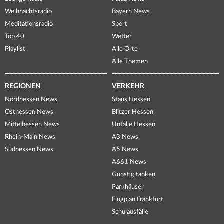
Weihnachtsradio
Bayern News
Meditationsradio
Sport
Top 40
Wetter
Playlist
Alle Orte
Alle Themen
REGIONEN
VERKEHR
Nordhessen News
Staus Hessen
Osthessen News
Blitzer Hessen
Mittelhessen News
Unfälle Hessen
Rhein-Main News
A3 News
Südhessen News
A5 News
A661 News
Günstig tanken
Parkhäuser
Flugplan Frankfurt
Schulausfälle