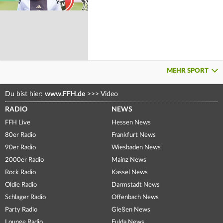
MEHR SPORT
Du bist hier:
www.FFH.de
>>>
Video
RADIO
NEWS
FFH Live
Hessen News
80er Radio
Frankfurt News
90er Radio
Wiesbaden News
2000er Radio
Mainz News
Rock Radio
Kassel News
Oldie Radio
Darmstadt News
Schlager Radio
Offenbach News
Party Radio
Gießen News
Lounge Radio
Fulda News