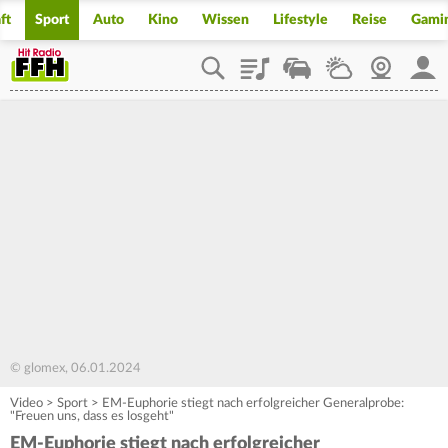
ft
Sport
Auto
Kino
Wissen
Lifestyle
Reise
Gami
Playlist
Staupilot
Wetter
Webcam
Mein
© glomex, 06.01.2024
Video
>
Sport
>
EM-Euphorie stiegt nach erfolgreicher Generalprobe:
"Freuen uns, dass es losgeht"
EM-Euphorie stiegt nach erfolgreicher