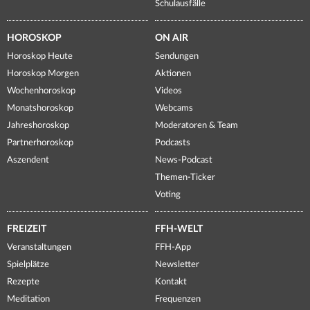
Schulausfälle
HOROSKOP
ON AIR
Horoskop Heute
Sendungen
Horoskop Morgen
Aktionen
Wochenhoroskop
Videos
Monatshoroskop
Webcams
Jahreshoroskop
Moderatoren & Team
Partnerhoroskop
Podcasts
Aszendent
News-Podcast
Themen-Ticker
Voting
FREIZEIT
FFH-WELT
Veranstaltungen
FFH-App
Spielplätze
Newsletter
Rezepte
Kontakt
Meditation
Frequenzen