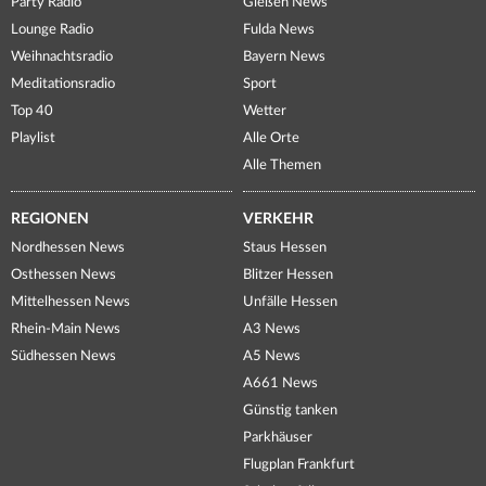
Party Radio
Gießen News
Lounge Radio
Fulda News
Weihnachtsradio
Bayern News
Meditationsradio
Sport
Top 40
Wetter
Playlist
Alle Orte
Alle Themen
REGIONEN
VERKEHR
Nordhessen News
Staus Hessen
Osthessen News
Blitzer Hessen
Mittelhessen News
Unfälle Hessen
Rhein-Main News
A3 News
Südhessen News
A5 News
A661 News
Günstig tanken
Parkhäuser
Flugplan Frankfurt