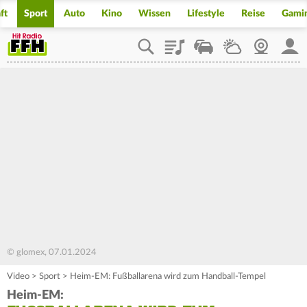
ft
Sport
Auto
Kino
Wissen
Lifestyle
Reise
Gami
Playlist
Staupilot
Wetter
Webcam
Mein
© glomex, 07.01.2024
Video
>
Sport
>
Heim-EM: Fußballarena wird zum Handball-Tempel
Heim-EM: