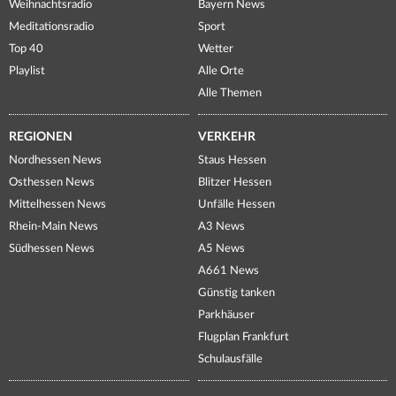
Weihnachtsradio
Bayern News
Meditationsradio
Sport
Top 40
Wetter
Playlist
Alle Orte
Alle Themen
REGIONEN
VERKEHR
Nordhessen News
Staus Hessen
Osthessen News
Blitzer Hessen
Mittelhessen News
Unfälle Hessen
Rhein-Main News
A3 News
Südhessen News
A5 News
A661 News
Günstig tanken
Parkhäuser
Flugplan Frankfurt
Schulausfälle