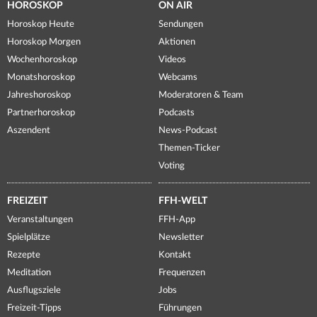
HOROSKOP
ON AIR
Horoskop Heute
Sendungen
Horoskop Morgen
Aktionen
Wochenhoroskop
Videos
Monatshoroskop
Webcams
Jahreshoroskop
Moderatoren & Team
Partnerhoroskop
Podcasts
Aszendent
News-Podcast
Themen-Ticker
Voting
FREIZEIT
FFH-WELT
Veranstaltungen
FFH-App
Spielplätze
Newsletter
Rezepte
Kontakt
Meditation
Frequenzen
Ausflugsziele
Jobs
Freizeit-Tipps
Führungen