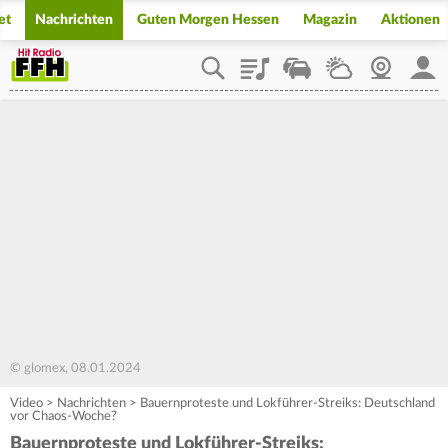
et
Nachrichten
Guten Morgen Hessen
Magazin
Aktionen
Playlist
Staupilot
Wetter
Webcam
Mein
© glomex, 08.01.2024
Video
>
Nachrichten
>
Bauernproteste und Lokführer-Streiks: Deutschland
vor Chaos-Woche?
Bauernproteste und Lokführer-Streiks: