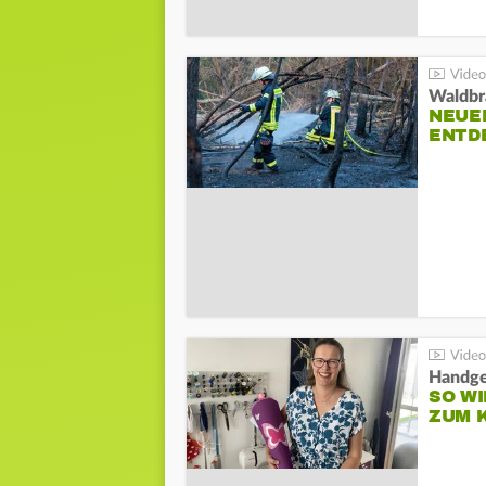
Waldbr
NEUE
ENTD
Handge
SO WI
ZUM 