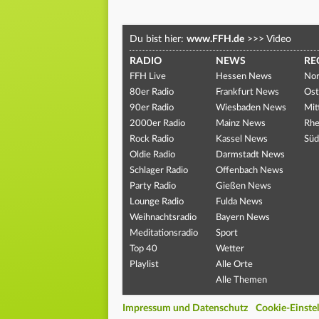
Du bist hier:
www.FFH.de
>>>
Video
RADIO
NEWS
RE
FFH Live
Hessen News
Nor
80er Radio
Frankfurt News
Ost
90er Radio
Wiesbaden News
Mit
2000er Radio
Mainz News
Rhe
Rock Radio
Kassel News
Süd
Oldie Radio
Darmstadt News
Schlager Radio
Offenbach News
Party Radio
Gießen News
Lounge Radio
Fulda News
Weihnachtsradio
Bayern News
Meditationsradio
Sport
Top 40
Wetter
Playlist
Alle Orte
Alle Themen
Impressum und Datenschutz
Cookie-Einste