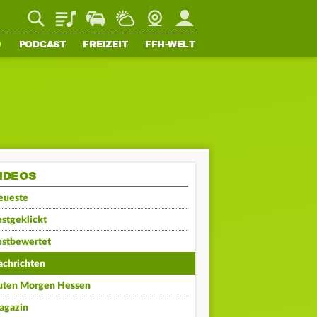
Playlist
Staupilot
Wetter
Webcam
Mein FFH
O
PODCAST
FREIZEIT
FFH-WELT
IDEOS
eueste
stgeklickt
estbewertet
achrichten
uten Morgen Hessen
agazin