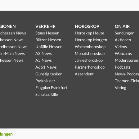
GIONEN
VERKEHR
HOROSKOP
ON AIR
dhessen News
Staus Hessen
Horoskop Heute
Sendungen
hessen News
Blitzer Hessen
Horoskop Morgen
Aktionen
telhessen News
Unfälle Hessen
Wochenhoroskop
Videos
in-Main News
A3 News
Monatshoroskop
Webcams
hessen News
A5 News
Jahreshoroskop
Moderatoren
A661 News
Partnerhoroskop
Podcasts
Günstig tanken
Aszendent
News-Podcas
Parkhäuser
Themen-Tick
Flugplan Frankfurt
Voting
Schulausfälle
llungen