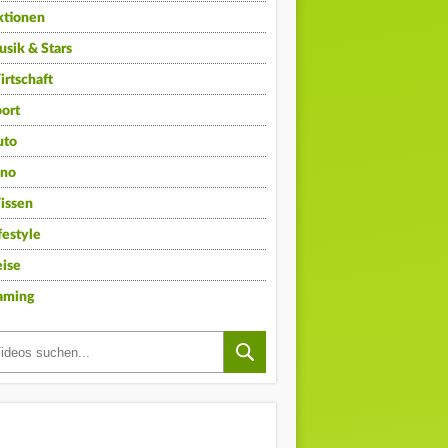
ktionen
sik & Stars
rtschaft
ort
uto
ino
issen
festyle
ise
aming