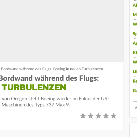
A
Mu
Wi
Sp
A
K
W
r Bordwand während des Flugs: Boeing in neuen Turbulenzen
Li
 Bordwand während des Flugs:
Re
N TURBULENZEN
G
von Oregon steht Boeing wieder im Fokus der US-
le Maschinen des Typs 737 Max 9.