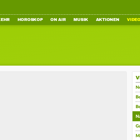
KEHR
HOROSKOP
ON AIR
MUSIK
AKTIONEN
VIDE
V
N
Be
B
N
G
M