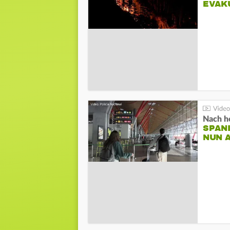
EVAK
Nach he
SPAN
NUN 