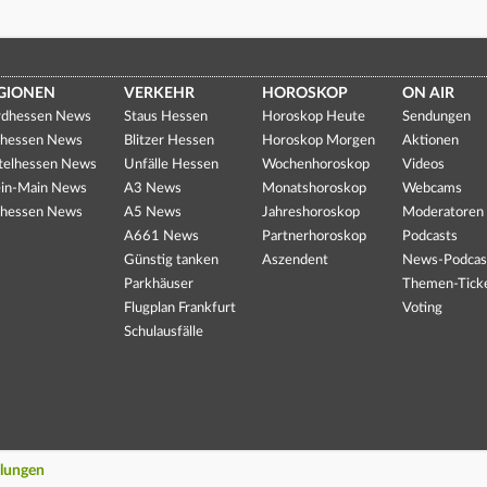
GIONEN
VERKEHR
HOROSKOP
ON AIR
dhessen News
Staus Hessen
Horoskop Heute
Sendungen
hessen News
Blitzer Hessen
Horoskop Morgen
Aktionen
telhessen News
Unfälle Hessen
Wochenhoroskop
Videos
in-Main News
A3 News
Monatshoroskop
Webcams
hessen News
A5 News
Jahreshoroskop
Moderatoren
A661 News
Partnerhoroskop
Podcasts
Günstig tanken
Aszendent
News-Podcas
Parkhäuser
Themen-Tick
Flugplan Frankfurt
Voting
Schulausfälle
llungen