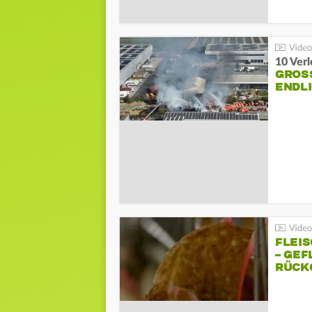
10 Ver
GROSS
NDLI
FLEI
– GEF
ÜCKG