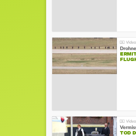
Drohnen
ERMI
FLUG
Vermis
TOD 