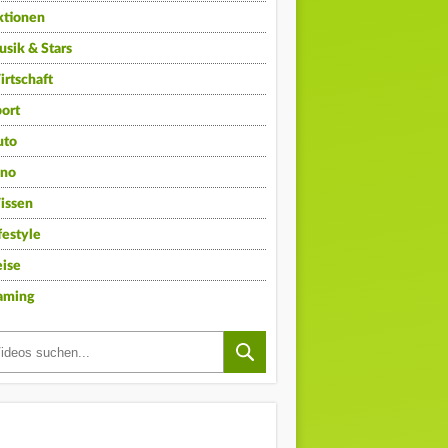
ktionen
sik & Stars
rtschaft
ort
uto
ino
issen
festyle
ise
aming