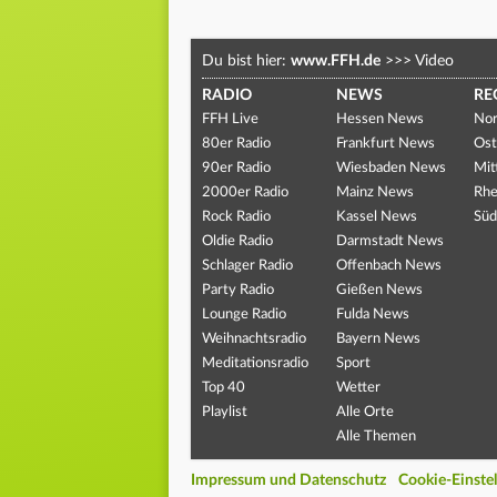
Du bist hier:
www.FFH.de
>>>
Video
RADIO
NEWS
RE
FFH Live
Hessen News
Nor
80er Radio
Frankfurt News
Ost
90er Radio
Wiesbaden News
Mit
2000er Radio
Mainz News
Rhe
Rock Radio
Kassel News
Süd
Oldie Radio
Darmstadt News
Schlager Radio
Offenbach News
Party Radio
Gießen News
Lounge Radio
Fulda News
Weihnachtsradio
Bayern News
Meditationsradio
Sport
Top 40
Wetter
Playlist
Alle Orte
Alle Themen
Impressum und Datenschutz
Cookie-Einste