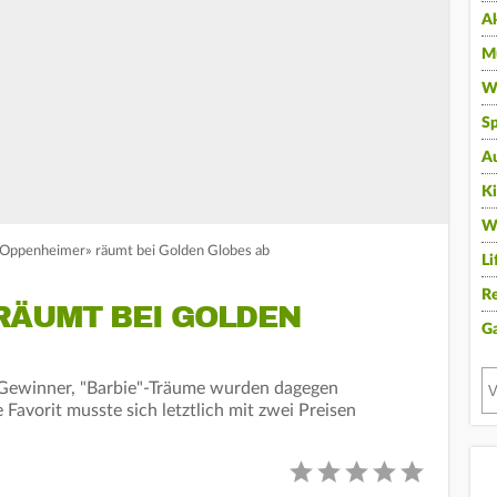
A
Mu
Wi
Sp
A
K
W
 «Oppenheimer» räumt bei Golden Globes ab
Li
Re
RÄUMT BEI GOLDEN
G
-Gewinner, "Barbie"-Träume wurden dagegen
Favorit musste sich letztlich mit zwei Preisen