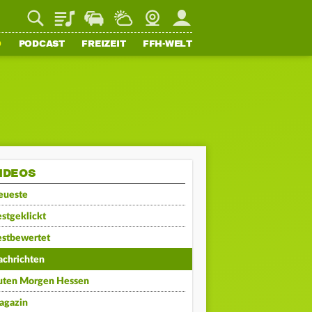
Playlist
Staupilot
Wetter
Webcam
Mein FFH
O
PODCAST
FREIZEIT
FFH-WELT
IDEOS
eueste
stgeklickt
estbewertet
achrichten
uten Morgen Hessen
agazin