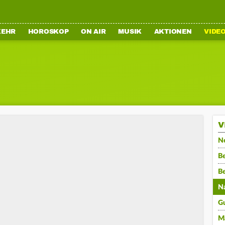
KEHR
HOROSKOP
ON AIR
MUSIK
AKTIONEN
VIDE
V
N
Be
B
N
G
M