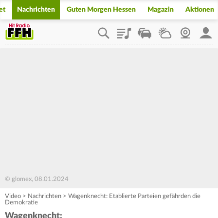
et
Nachrichten
Guten Morgen Hessen
Magazin
Aktionen
Playlist
Staupilot
Wetter
Webcam
Mein
© glomex, 08.01.2024
Video
>
Nachrichten
>
Wagenknecht: Etablierte Parteien gefährden die
Demokratie
Wagenknecht: