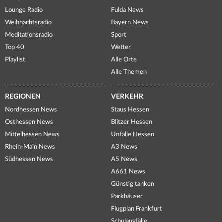
Lounge Radio
Fulda News
Weihnachtsradio
Bayern News
Meditationsradio
Sport
Top 40
Wetter
Playlist
Alle Orte
Alle Themen
REGIONEN
VERKEHR
Nordhessen News
Staus Hessen
Osthessen News
Blitzer Hessen
Mittelhessen News
Unfälle Hessen
Rhein-Main News
A3 News
Südhessen News
A5 News
A661 News
Günstig tanken
Parkhäuser
Flugplan Frankfurt
Schulausfälle