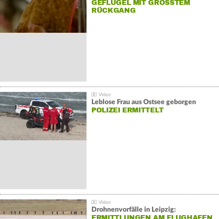
GEFLÜGEL MIT GRÖSSTEM R
ÜCKGANG
Leblose Frau aus Ostsee geborgen
POLIZEI ERMITTELT
Drohnenvorfälle in Leipzig:
ERMITTLUNGEN AM FLUGHAFEN