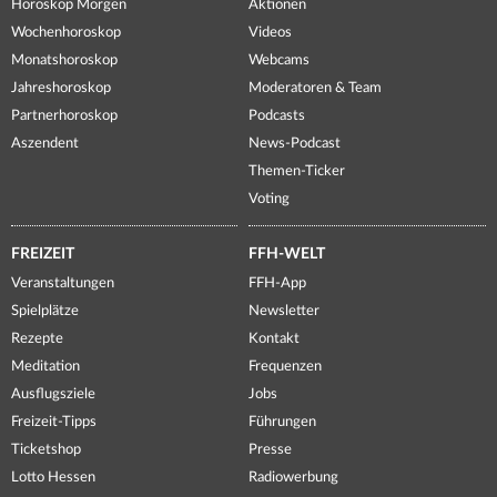
Horoskop Morgen
Aktionen
Wochenhoroskop
Videos
Monatshoroskop
Webcams
Jahreshoroskop
Moderatoren & Team
Partnerhoroskop
Podcasts
Aszendent
News-Podcast
Themen-Ticker
Voting
FREIZEIT
FFH-WELT
Veranstaltungen
FFH-App
Spielplätze
Newsletter
Rezepte
Kontakt
Meditation
Frequenzen
Ausflugsziele
Jobs
Freizeit-Tipps
Führungen
Ticketshop
Presse
Lotto Hessen
Radiowerbung