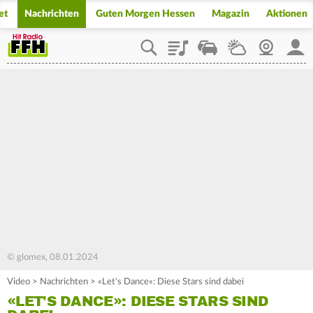
et
Nachrichten
Guten Morgen Hessen
Magazin
Aktionen
Playlist
Staupilot
Wetter
Webcam
Mein
© glomex, 08.01.2024
Video
>
Nachrichten
>
«Let's Dance»: Diese Stars sind dabei
«LET'S DANCE»: DIESE STARS SIND