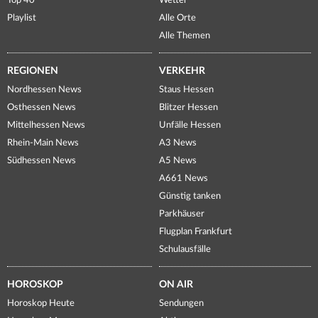
Top 40
Wetter
Playlist
Alle Orte
Alle Themen
REGIONEN
VERKEHR
Nordhessen News
Staus Hessen
Osthessen News
Blitzer Hessen
Mittelhessen News
Unfälle Hessen
Rhein-Main News
A3 News
Südhessen News
A5 News
A661 News
Günstig tanken
Parkhäuser
Flugplan Frankfurt
Schulausfälle
HOROSKOP
ON AIR
Horoskop Heute
Sendungen