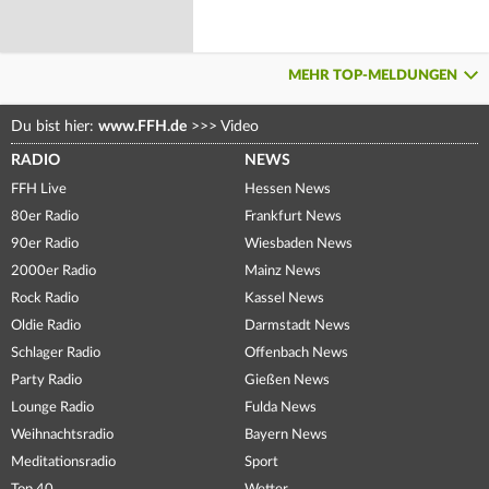
MEHR TOP-MELDUNGEN
Du bist hier:
www.FFH.de
>>>
Video
RADIO
NEWS
FFH Live
Hessen News
80er Radio
Frankfurt News
90er Radio
Wiesbaden News
2000er Radio
Mainz News
Rock Radio
Kassel News
Oldie Radio
Darmstadt News
Schlager Radio
Offenbach News
Party Radio
Gießen News
Lounge Radio
Fulda News
Weihnachtsradio
Bayern News
Meditationsradio
Sport