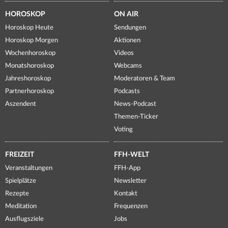
HOROSKOP
ON AIR
Horoskop Heute
Sendungen
Horoskop Morgen
Aktionen
Wochenhoroskop
Videos
Monatshoroskop
Webcams
Jahreshoroskop
Moderatoren & Team
Partnerhoroskop
Podcasts
Aszendent
News-Podcast
Themen-Ticker
Voting
FREIZEIT
FFH-WELT
Veranstaltungen
FFH-App
Spielplätze
Newsletter
Rezepte
Kontakt
Meditation
Frequenzen
Ausflugsziele
Jobs