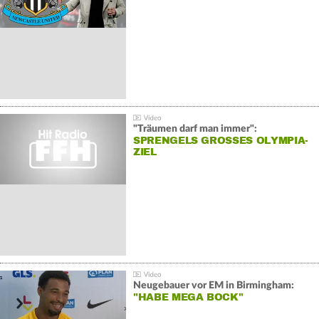
"Träumen darf man immer":
SPRENGELS GROSSES OLYMPIA-Z
IEL
Neugebauer vor EM in Birmingham:
"HABE MEGA BOCK"