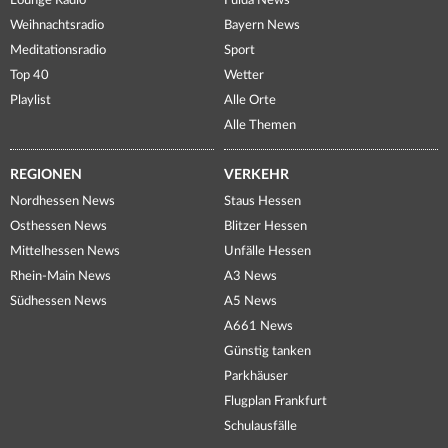
Lounge Radio
Fulda News
Weihnachtsradio
Bayern News
Meditationsradio
Sport
Top 40
Wetter
Playlist
Alle Orte
Alle Themen
REGIONEN
VERKEHR
Nordhessen News
Staus Hessen
Osthessen News
Blitzer Hessen
Mittelhessen News
Unfälle Hessen
Rhein-Main News
A3 News
Südhessen News
A5 News
A661 News
Günstig tanken
Parkhäuser
Flugplan Frankfurt
Schulausfälle