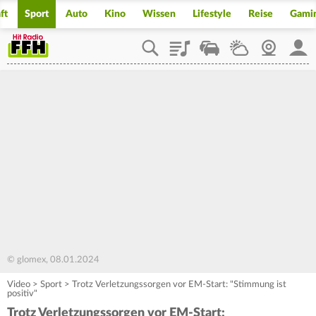
ft
Sport
Auto
Kino
Wissen
Lifestyle
Reise
Gami
Playlist
Staupilot
Wetter
Webcam
Mein
© glomex, 08.01.2024
Video
>
Sport
>
Trotz Verletzungssorgen vor EM-Start: "Stimmung ist
positiv"
Trotz Verletzungssorgen vor EM-Start: