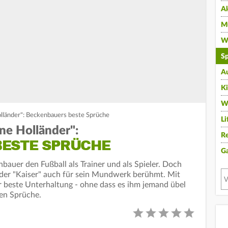
A
Mu
Wi
Sp
A
K
W
lländer": Beckenbauers beste Sprüche
Li
ne Holländer":
Re
ESTE SPRÜCHE
G
bauer den Fußball als Trainer und als Spieler. Doch
 der "Kaiser" auch für sein Mundwerk berühmt. Mit
ür beste Unterhaltung - ohne dass es ihm jemand übel
ten Sprüche.