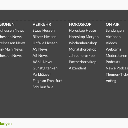
GIONEN
VERKEHR
HOROSKOP
ON AIR
dhessen News
Staus Hessen
Horoskop Heute
Sendungen
hessen News
Blitzer Hessen
Horoskop Morgen
Aktionen
telhessen News
Unfälle Hessen
Wochenhoroskop
Videos
in-Main News
A3 News
Monatshoroskop
Webcams
hessen News
A5 News
Jahreshoroskop
Moderatoren
A661 News
Partnerhoroskop
Podcasts
Günstig tanken
Aszendent
News-Podcas
Parkhäuser
Themen-Tick
Flugplan Frankfurt
Voting
Schulausfälle
llungen