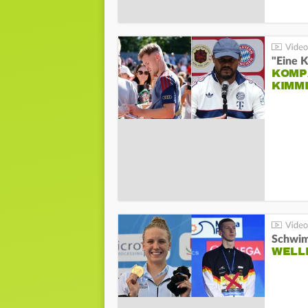
"Eine K
KOMPA
KIMM
Schwim
WELL