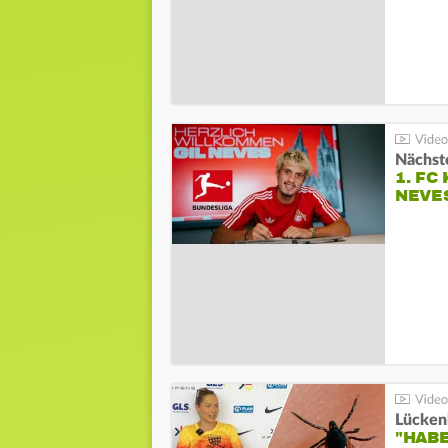
Nächste
1. FC
NEVE
Lücken
"HABE