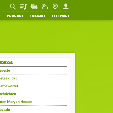
Playlist
Staupilot
Wetter
Webcam
Mein FFH
O
PODCAST
FREIZEIT
FFH-WELT
IDEOS
eueste
stgeklickt
estbewertet
achrichten
uten Morgen Hessen
agazin