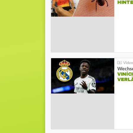
HINT
Wechse
VINÍC
VERL