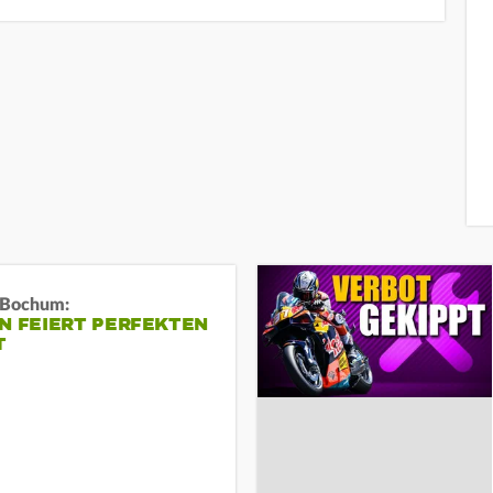
n Bochum:
N FEIERT PERFEKTEN
T