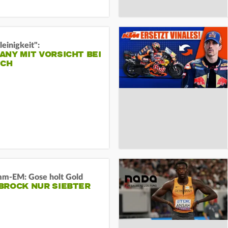
leinigkeit":
NY MIT VORSICHT BEI
ICH
m-EM: Gose holt Gold
BROCK NUR SIEBTER