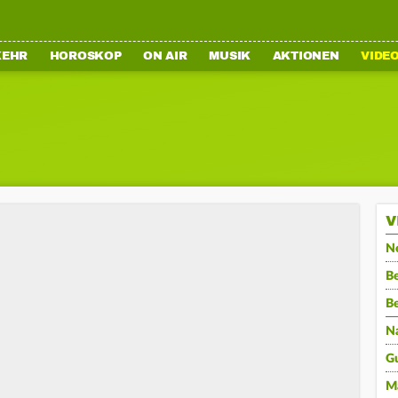
KEHR
HOROSKOP
ON AIR
MUSIK
AKTIONEN
VIDE
V
N
Be
B
N
G
M