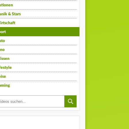
ktionen
sik & Stars
rtschaft
ort
uto
ino
issen
festyle
ise
aming