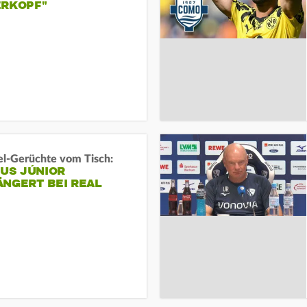
ERKOPF"
l-Gerüchte vom Tisch:
IUS JÚNIOR
ÄNGERT BEI REAL