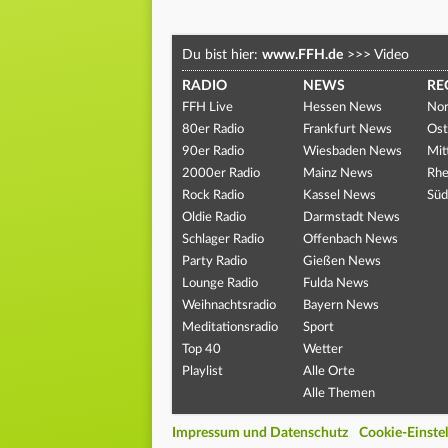
Du bist hier:
www.FFH.de
>>>
Video
RADIO
NEWS
RE
FFH Live
Hessen News
Nor
80er Radio
Frankfurt News
Ost
90er Radio
Wiesbaden News
Mit
2000er Radio
Mainz News
Rhe
Rock Radio
Kassel News
Süd
Oldie Radio
Darmstadt News
Schlager Radio
Offenbach News
Party Radio
Gießen News
Lounge Radio
Fulda News
Weihnachtsradio
Bayern News
Meditationsradio
Sport
Top 40
Wetter
Playlist
Alle Orte
Alle Themen
Impressum und Datenschutz
Cookie-Einste