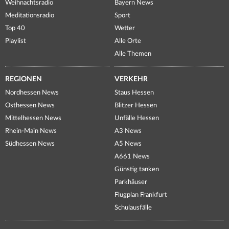
Weihnachtsradio
Bayern News
Meditationsradio
Sport
Top 40
Wetter
Playlist
Alle Orte
Alle Themen
REGIONEN
VERKEHR
Nordhessen News
Staus Hessen
Osthessen News
Blitzer Hessen
Mittelhessen News
Unfälle Hessen
Rhein-Main News
A3 News
Südhessen News
A5 News
A661 News
Günstig tanken
Parkhäuser
Flugplan Frankfurt
Schulausfälle