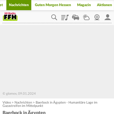
et
Nachrichten
Guten Morgen Hessen
Magazin
Aktionen
Playlist
Staupilot
Wetter
Webcam
Mein
© glomex, 09.01.2024
Video
>
Nachrichten
>
Baerbock in Ägypten - Humanitäre Lage im
Gazastreifen im Mittelpunkt
Baerbock in Ägypten