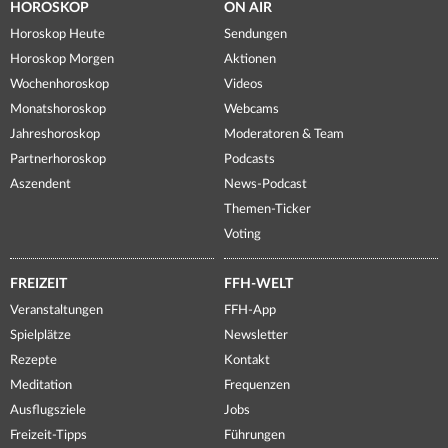
HOROSKOP
ON AIR
Horoskop Heute
Sendungen
Horoskop Morgen
Aktionen
Wochenhoroskop
Videos
Monatshoroskop
Webcams
Jahreshoroskop
Moderatoren & Team
Partnerhoroskop
Podcasts
Aszendent
News-Podcast
Themen-Ticker
Voting
FREIZEIT
FFH-WELT
Veranstaltungen
FFH-App
Spielplätze
Newsletter
Rezepte
Kontakt
Meditation
Frequenzen
Ausflugsziele
Jobs
Freizeit-Tipps
Führungen