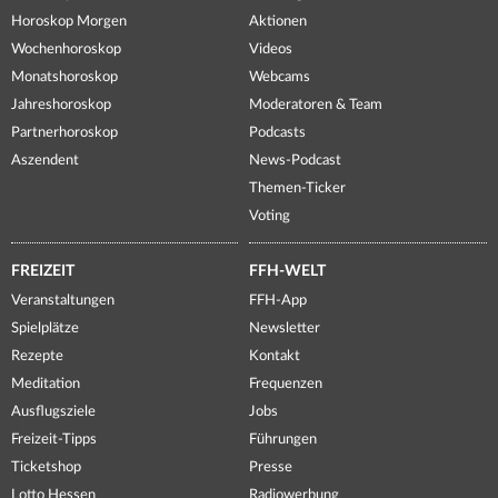
Horoskop Morgen
Aktionen
Wochenhoroskop
Videos
Monatshoroskop
Webcams
Jahreshoroskop
Moderatoren & Team
Partnerhoroskop
Podcasts
Aszendent
News-Podcast
Themen-Ticker
Voting
FREIZEIT
FFH-WELT
Veranstaltungen
FFH-App
Spielplätze
Newsletter
Rezepte
Kontakt
Meditation
Frequenzen
Ausflugsziele
Jobs
Freizeit-Tipps
Führungen
Ticketshop
Presse
Lotto Hessen
Radiowerbung