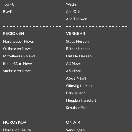
Top 40
Wetter
Playlist
Alle Orte
Alle Themen
REGIONEN
VERKEHR
Nordhessen News
Staus Hessen
Osthessen News
Blitzer Hessen
Mittelhessen News
Unfälle Hessen
Rhein-Main News
A3 News
Südhessen News
A5 News
A661 News
Günstig tanken
Parkhäuser
Flugplan Frankfurt
Schulausfälle
HOROSKOP
ON AIR
Horoskop Heute
Sendungen