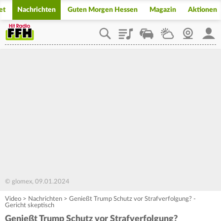
et
Nachrichten
Guten Morgen Hessen
Magazin
Aktionen
Playlist
Staupilot
Wetter
Webcam
Mein
© glomex, 09.01.2024
Video
>
Nachrichten
>
Genießt Trump Schutz vor Strafverfolgung? -
Gericht skeptisch
Genießt Trump Schutz vor Strafverfolgung?