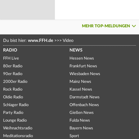
MEHR TOP-MELDUNGEN
Du bist hier:
www.FFH.de
>>>
Video
RADIO
NEWS
FFH Live
Hessen News
80er Radio
Frankfurt News
90er Radio
Wiesbaden News
2000er Radio
Mainz News
Rock Radio
Kassel News
Oldie Radio
Darmstadt News
Schlager Radio
Offenbach News
Party Radio
Gießen News
Lounge Radio
Fulda News
Weihnachtsradio
Bayern News
Meditationsradio
Sport