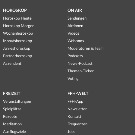
HOROSKOP
ON AIR
Horoskop Heute
Sendungen
Horoskop Morgen
Aktionen
Wochenhoroskop
Videos
Monatshoroskop
Webcams
Jahreshoroskop
Moderatoren & Team
Partnerhoroskop
Podcasts
Aszendent
News-Podcast
Themen-Ticker
Voting
FREIZEIT
FFH-WELT
Veranstaltungen
FFH-App
Spielplätze
Newsletter
Rezepte
Kontakt
Meditation
Frequenzen
Ausflugsziele
Jobs