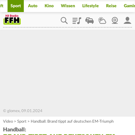
ft
Sport
Auto
Kino
Wissen
Lifestyle
Reise
Gami
Playlist
Staupilot
Wetter
Webcam
Mein
© glomex, 09.01.2024
Video
>
Sport
>
Handball: Brand tippt auf deutschen EM-Triumph
Handball: