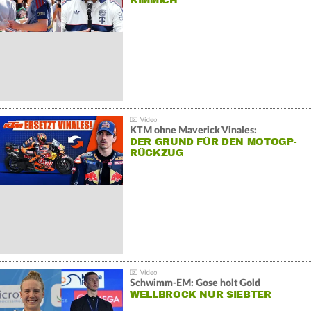
KIMMICH
KTM ohne Maverick Vinales:
DER GRUND FÜR DEN MOTOGP-
RÜCKZUG
Schwimm-EM: Gose holt Gold
WELLBROCK NUR SIEBTER