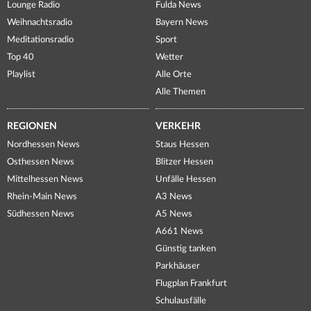
Lounge Radio
Fulda News
Weihnachtsradio
Bayern News
Meditationsradio
Sport
Top 40
Wetter
Playlist
Alle Orte
Alle Themen
REGIONEN
VERKEHR
Nordhessen News
Staus Hessen
Osthessen News
Blitzer Hessen
Mittelhessen News
Unfälle Hessen
Rhein-Main News
A3 News
Südhessen News
A5 News
A661 News
Günstig tanken
Parkhäuser
Flugplan Frankfurt
Schulausfälle