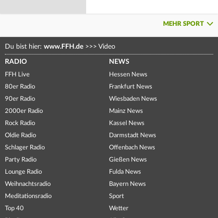
MEHR SPORT
Du bist hier:
www.FFH.de
>>>
Video
RADIO
NEWS
FFH Live
Hessen News
80er Radio
Frankfurt News
90er Radio
Wiesbaden News
2000er Radio
Mainz News
Rock Radio
Kassel News
Oldie Radio
Darmstadt News
Schlager Radio
Offenbach News
Party Radio
Gießen News
Lounge Radio
Fulda News
Weihnachtsradio
Bayern News
Meditationsradio
Sport
Top 40
Wetter