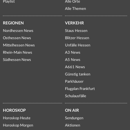
Playlist
Alle Orte
Alle Themen
REGIONEN
VERKEHR
Nordhessen News
Staus Hessen
Osthessen News
Blitzer Hessen
Mittelhessen News
Unfälle Hessen
Rhein-Main News
A3 News
Südhessen News
A5 News
A661 News
Günstig tanken
Parkhäuser
Flugplan Frankfurt
Schulausfälle
HOROSKOP
ON AIR
Horoskop Heute
Sendungen
Horoskop Morgen
Aktionen