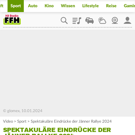
ft
Sport
Auto
Kino
Wissen
Lifestyle
Reise
Gami
Playlist
Staupilot
Wetter
Webcam
Mein
© glomex, 10.01.2024
Video
>
Sport
>
Spektakuläre Eindrücke der Jänner Rallye 2024
SPEKTAKULÄRE EINDRÜCKE DER